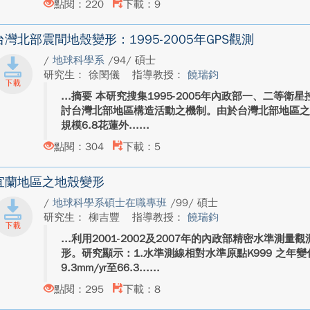
點閱：220
下載：9
台灣北部震間地殼變形：1995-2005年GPS觀測
/
地球科學系
/94/ 碩士
研究生： 徐閔儀
指導教授：
饒瑞鈞
摘要 本研究搜集1995-2005年內政部一、二等衛
討台灣北部地區構造活動之機制。由於台灣北部地區之地
規模6.8花蓮外...
點閱：304
下載：5
宜蘭地區之地殼變形
/
地球科學系碩士在職專班
/99/ 碩士
研究生： 柳吉豐
指導教授：
饒瑞鈞
利用2001-2002及2007年的內政部精密水準測
形。研究顯示：1.水準測線相對水準原點K999 之年
9.3mm/yr至66.3...
點閱：295
下載：8