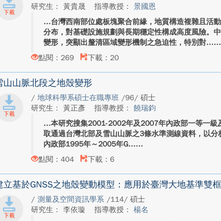
研究生： 黃貴晟
指導教授：
景國恩
台灣西南部位處板塊聚合前緣，地質構造複雜且活
分布，對基礎設施規劃與長期穩定性構成高度風險。
變形，突顯出釐清區域變形機制之急迫性，特別對...
點閱：269
下載：20
雪山山脈北段之地殼變形
/
地球科學系碩士在職專班
/96/ 碩士
研究生： 黃正彥
指導教授：
饒瑞鈞
本研究搜集2001-2002年及2007年內政部一等
取通過台灣北部及雪山山脈之3條水準測線資料，以分
內政部1995年～2005年G...
點閱：404
下載：6
建立基於GNSS之地殼變動模型：應用於臺灣大地基準雙
/
測量及空間資訊學系
/114/ 碩士
研究生： 李依璇
指導教授：
楊名