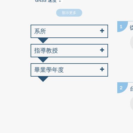
GNSS 速度
1
顯示更多
1
系所
指導教授
畢業學年度
2