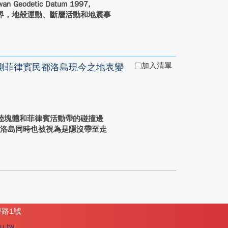
detic Datum 1997,
交界，地殼運動、斷層活動和地震事
加入清單
測菲律賓民都洛島現今之地表變
望微大陸塊體和菲律賓活動帶的碰撞邊
都洛島同時也被視為是隱沒帶至走
學路1號
u.tw