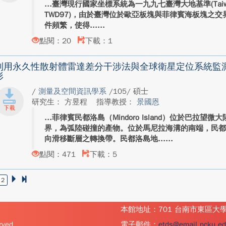
臺灣現行國家坐標系統為一九九七臺灣大地基準(Taiwan Geo
TWD97)，由於臺灣位於歐亞板塊與菲律賓海板塊之
件頻繁，使得...
點閱：20
下載：1
利用永久性散射體雷達差分干涉法與全球衛星定位系統監
形
/
測量及空間資訊學系
/105/ 碩士
研究生： 方昱程
指導教授：
景國恩
菲律賓民都洛島（Mindoro Island）位於巴拉
界，為弧陸碰撞的產物。位於馬尼拉海溝的南端，民
向滑移斷層之轉換帶。民都洛島地...
點閱：471
下載：5
2
本館地址：701 台南市東區大
ved.
電子郵件：
etds@email.ncku.ed