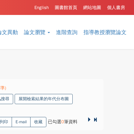
English
圖書館首頁
網站地圖
個人書房
論文異動
論文瀏覽
進階查詢
指導教授瀏覽論文
精準)
搜尋
展開檢索結果的年代分布圖
已勾選
0
筆資料
列印
E-mail
收藏