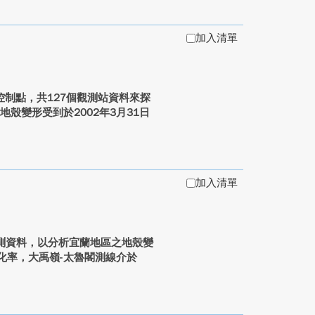
加入清單
星控制點，共127個觀測站資料來探
殼變形受到於2002年3月31日
加入清單
量觀測資料，以分析宜蘭地區之地殼變
變化率，大禹嶺-太魯閣測線介於