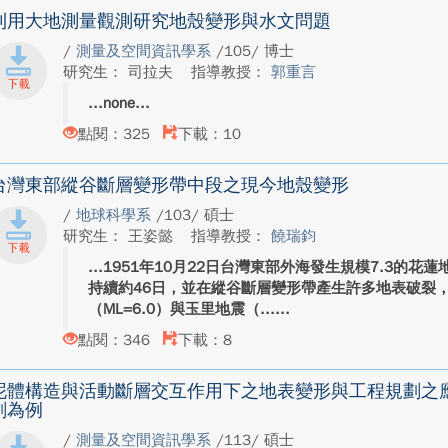
利用大地測量觀測研究地殼變形與水文問題
/
測量及空間資訊學系
/105/ 博士
研究生： 司拉夫
指導教授：
郭重言
none
點閱：325
下載：10
台灣東部縱谷斷層變形帶中段之現今地殼變形
/
地球科學系
/103/ 碩士
研究生： 王姿懿
指導教授：
饒瑞鈞
1951年10月22日台灣東部外海發生規模7.3的
持續約46日，並在縱谷斷層變形帶產生許多地表破裂，
（ML=6.0）與玉里地震（...
點閱：346
下載：8
泥體構造與活動斷層交互作用下之地表變形與工程規劃之
劃為例
/
測量及空間資訊學系
/113/ 碩士