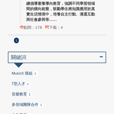
續倡導素養導向教育，強調不同學習領域
間的橫向統整，鼓勵學生將知識應用於真
實生活情境中，培養自主行動、溝通互動
與社會參與等...
點閱：178
下載：4
1
關鍵詞
MusicX 模組
1
T型人才
1
⾳樂教育
1
多領域團隊合作
1