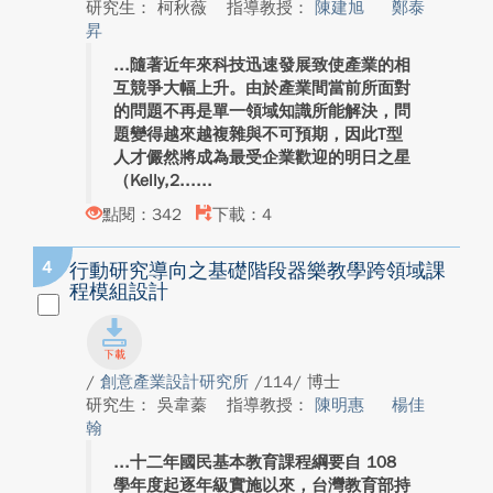
研究生： 柯秋薇
指導教授：
陳建旭
鄭泰
昇
隨著近年來科技迅速發展致使產業的相
互競爭大幅上升。由於產業間當前所面對
的問題不再是單一領域知識所能解決，問
題變得越來越複雜與不可預期，因此T型
人才儼然將成為最受企業歡迎的明日之星
（Kelly,2...
點閱：342
下載：4
4
行動研究導向之基礎階段器樂教學跨領域課
程模組設計
/
創意產業設計研究所
/114/ 博士
研究生： 吳韋蓁
指導教授：
陳明惠
楊佳
翰
十二年國民基本教育課程綱要自 108
學年度起逐年級實施以來，台灣教育部持