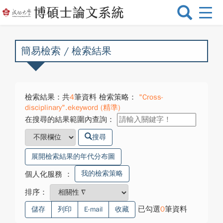
選
單
切
換
簡易檢索 / 檢索結果
檢索結果：共
4
筆資料 檢索策略：
"Cross-
disciplinary".ekeyword (精準)
在搜尋的結果範圍內查詢：
搜尋
展開檢索結果的年代分布圖
我的檢索策略
個人化服務
：
排序：
已勾選
0
筆資料
儲存
列印
E-mail
收藏