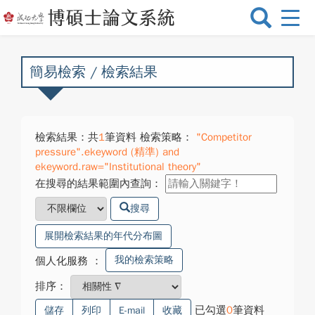
選
單
切
換
簡易檢索 / 檢索結果
檢索結果：共
1
筆資料 檢索策略：
"Competitor
pressure".ekeyword (精準) and
ekeyword.raw="Institutional theory"
在搜尋的結果範圍內查詢：
搜尋
展開檢索結果的年代分布圖
我的檢索策略
個人化服務
：
排序：
已勾選
0
筆資料
儲存
列印
E-mail
收藏