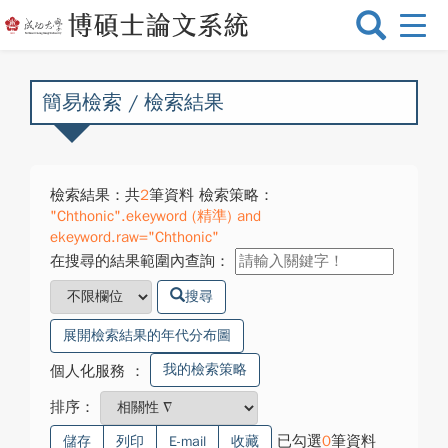
選
單
切
換
簡易檢索 / 檢索結果
檢索結果：共
2
筆資料 檢索策略：
"Chthonic".ekeyword (精準) and
ekeyword.raw="Chthonic"
在搜尋的結果範圍內查詢：
搜尋
展開檢索結果的年代分布圖
我的檢索策略
個人化服務
：
排序：
已勾選
0
筆資料
儲存
列印
E-mail
收藏