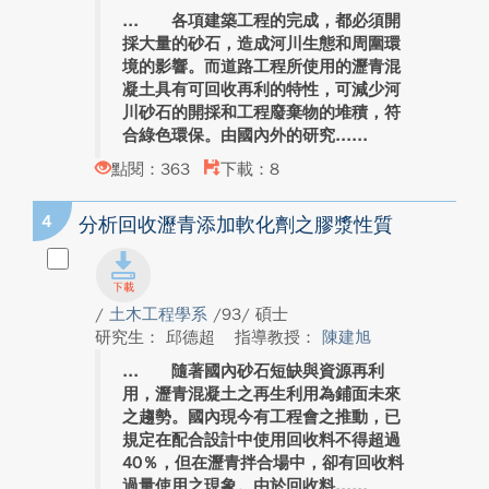
各項建築工程的完成，都必須開
採大量的砂石，造成河川生態和周圍環
境的影響。而道路工程所使用的瀝青混
凝土具有可回收再利的特性，可減少河
川砂石的開採和工程廢棄物的堆積，符
合綠色環保。由國內外的研究...
點閱：363
下載：8
4
分析回收瀝青添加軟化劑之膠漿性質
/
土木工程學系
/93/ 碩士
研究生： 邱德超
指導教授：
陳建旭
隨著國內砂石短缺與資源再利
用，瀝青混凝土之再生利用為鋪面未來
之趨勢。國內現今有工程會之推動，已
規定在配合設計中使用回收料不得超過
40％，但在瀝青拌合場中，卻有回收料
過量使用之現象。由於回收料...