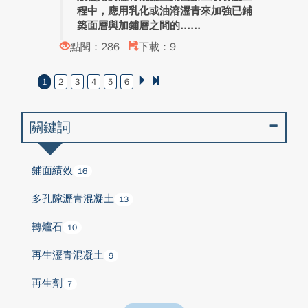
程中，應用乳化或油溶瀝青來加強已鋪
築面層與加鋪層之間的...
點閱：286
下載：9
1
2
3
4
5
6
關鍵詞
鋪面績效
16
多孔隙瀝青混凝土
13
轉爐石
10
再生瀝青混凝土
9
再生劑
7