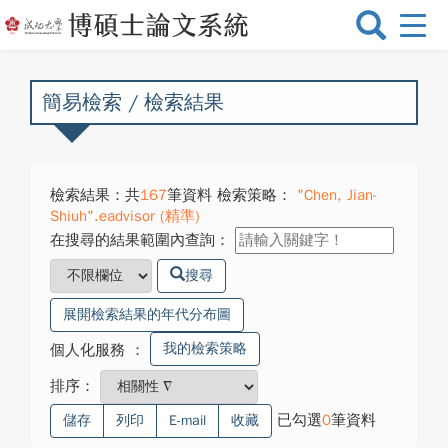
選
單
切
換
簡易檢索 / 檢索結果
檢索結果：共
167
筆資料 檢索策略：
"Chen, Jian-
Shiuh".eadvisor (精準)
在搜尋的結果範圍內查詢：
搜尋
展開檢索結果的年代分布圖
我的檢索策略
個人化服務
：
排序：
已勾選
0
筆資料
儲存
列印
E-mail
收藏