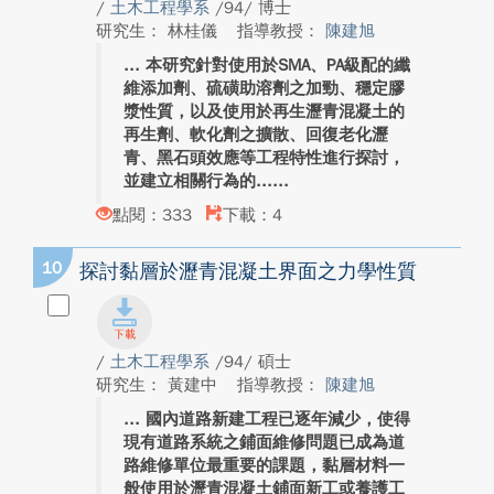
/
土木工程學系
/94/ 博士
研究生： 林桂儀
指導教授：
陳建旭
本研究針對使用於SMA、PA級配的纖
維添加劑、硫磺助溶劑之加勁、穩定膠
漿性質，以及使用於再生瀝青混凝土的
再生劑、軟化劑之擴散、回復老化瀝
青、黑石頭效應等工程特性進行探討，
並建立相關行為的...
點閱：333
下載：4
10
探討黏層於瀝青混凝土界面之力學性質
/
土木工程學系
/94/ 碩士
研究生： 黃建中
指導教授：
陳建旭
國內道路新建工程已逐年減少，使得
現有道路系統之鋪面維修問題已成為道
路維修單位最重要的課題，黏層材料一
般使用於瀝青混凝土鋪面新工或養護工