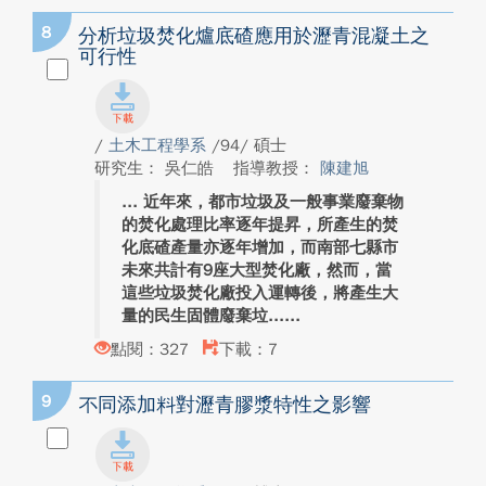
8
分析垃圾焚化爐底碴應用於瀝青混凝土之
可行性
/
土木工程學系
/94/ 碩士
研究生： 吳仁皓
指導教授：
陳建旭
近年來，都市垃圾及一般事業廢棄物
的焚化處理比率逐年提昇，所產生的焚
化底碴產量亦逐年增加，而南部七縣市
未來共計有9座大型焚化廠，然而，當
這些垃圾焚化廠投入運轉後，將產生大
量的民生固體廢棄垃...
點閱：327
下載：7
9
不同添加料對瀝青膠漿特性之影響