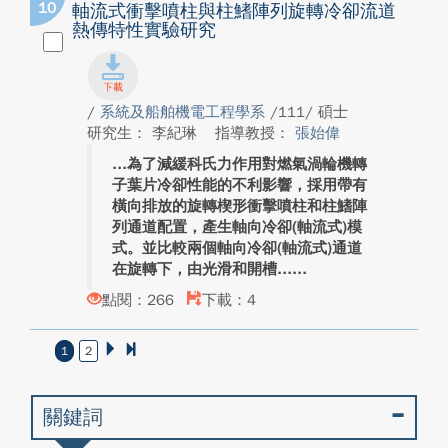
10
軸流式衝擊噴柱與柱鰭陣列旋轉冷卻流道
熱傳特性實驗研究
/
系統及船舶機電工程學系
/111/ 碩士
研究生： 李紀琳
指導教授：
張始偉
為了減緩科氏力作用對燃氣渦輪機轉
子葉片冷卻性能的不利影響，採用帶有
橫向排放的旋轉楔形衝擊噴柱和柱鰭陣
列通道配置，產生軸向冷卻(軸流式)模
式。並比較兩個軸向冷卻(軸流式)通道
在旋轉下，由光滑和開槽...
點閱：266
下載：4
1
2
關鍵詞