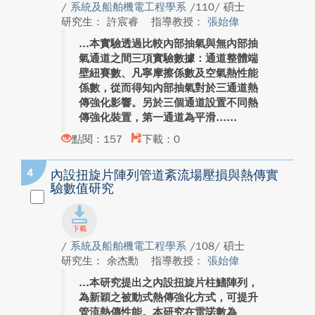
/
系統及船舶機電工程學系
/110/ 碩士
研究生： 許宸睿
指導教授：
張始偉
本實驗透過比較內部抽氣與無內部抽
氣通道之間三項實驗數據：通道整體端
壁紐賽數、凡寧摩擦係數及空氣熱性能
係數，從而得知內部抽氣對於三通道熱
傳強化影響。另於三個通道設置不同熱
傳強化裝置，第一通道為平滑...
點閱：157
下載：0
4
內設扭旋片陣列管道紊流場壓損與熱傳實
驗數值研究
/
系統及船舶機電工程學系
/108/ 碩士
研究生： 余杰勳
指導教授：
張始偉
本研究提出之內設扭旋片柱鰭陣列，
為新穎之被動式熱傳強化方式，可提升
管流熱傳性能。本研究在雷諾數為