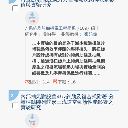
值與實驗研究
/
系統及船舶機電工程學系
/109/ 碩士
研究生： 劉任翔
指導教授：
張始偉
本實驗的目的是為了減少透過扭旋片
增強熱傳效率伴隨的壓降損失，將扭旋
片設計成擁有成對的傾斜肋條及抽氣
槽，通過沿扭旋片上傾斜肋條與抽氣槽
產生之模擬流場和壓力場與實驗量測的
紐賽數及凡寧摩擦係數進行相關...
點閱：314
下載：16
3
內部抽氣對設置45∘斜肋及複合式附著-分
離柱鰭陣列蛇形三流道空氣熱性能影響之
實驗研究