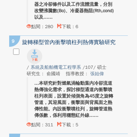
器之冷卻條件以及工作流體流量，分別
改變沸騰數(Bo)、冷凝器熱阻(Rth,cond)
以及...
點閱：280
下載：6
9
旋轉梯型管內衝擊噴柱列熱傳實驗研究
/
系統及船舶機電工程學系
/107/ 碩士
研究生： 俞國靖
指導教授：
張始偉
本研究針對燃氣渦輪動葉内冷卻流道
熱傳強化需求，探討梯型通道內衝擊噴
柱列表面，設置於傾側角為45度之旋轉
管道，其迎風面，衝擊面與背風面之熱
傳性能。內設衝擊噴柱列，旋轉管道熱
傳係數，係利用穩態紅外線...
點閱：311
下載：5