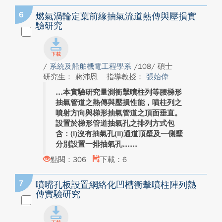
6
燃氣渦輪定葉前緣抽氣流道熱傳與壓損實
驗研究
/
系統及船舶機電工程學系
/108/ 碩士
研究生： 蔣沛恩
指導教授：
張始偉
本實驗研究量測衝擊噴柱列等腰梯形
抽氣管道之熱傳與壓損性能，噴柱列之
噴射方向與梯形抽氣管道之頂面垂直。
設置於梯形管道抽氣孔之排列方式包
含：(I)沒有抽氣孔(II)通道頂壁及一側壁
分別設置一排抽氣孔...
點閱：306
下載：6
7
噴嘴孔板設置網絡化凹槽衝擊噴柱陣列熱
傳實驗研究