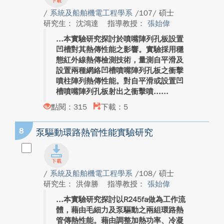
/
系統及船舶機電工程學系
/107/ 碩士
研究生： 沈鴻達
指導教授：
張始偉
本實驗研究探討於噴嘴陣列孔板設置
凹槽對其熱傳性能之影響。實驗採用穩
態紅外線熱傳檢測技術，量測自平滑及
設置兩種網絡凹槽噴嘴陣列孔板之衝擊
噴柱陣列熱傳性能。對自平滑或設置凹
槽噴嘴陣列孔板射出之衝擊噴...
點閱：315
下載：5
8
泵驅動環路熱管性能實驗研究
/
系統及船舶機電工程學系
/108/ 碩士
研究生： 洪偉勝
指導教授：
張始偉
本實驗研究探討以R245fa做為工作流
體，藉由毛細力及泵驅動之兩組環路熱
管傳熱性能。藉由調整加熱功率、冷凝