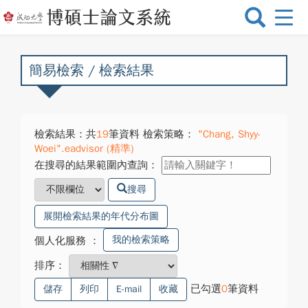
選
單
切
換
簡易檢索 / 檢索結果
檢索結果：共
19
筆資料 檢索策略：
"Chang, Shyy-
Woei".eadvisor (精準)
在搜尋的結果範圍內查詢：
搜尋
展開檢索結果的年代分布圖
我的檢索策略
個人化服務
：
排序：
已勾選
0
筆資料
儲存
列印
E-mail
收藏