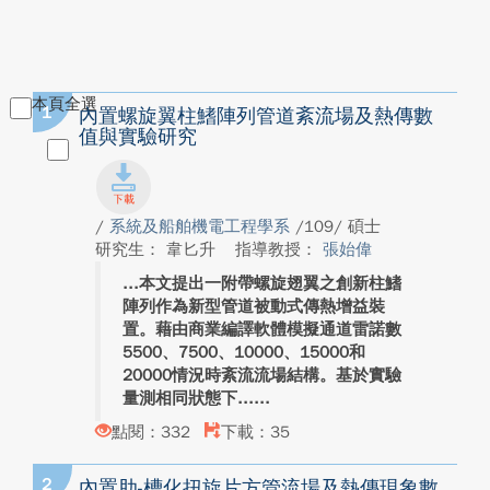
本頁全選
1
內置螺旋翼柱鰭陣列管道紊流場及熱傳數
值與實驗研究
/
系統及船舶機電工程學系
/109/ 碩士
研究生： 韋匕升
指導教授：
張始偉
本文提出一附帶螺旋翅翼之創新柱鰭
陣列作為新型管道被動式傳熱增益裝
置。藉由商業編譯軟體模擬通道雷諾數
5500、7500、10000、15000和
20000情況時紊流流場結構。基於實驗
量測相同狀態下...
點閱：332
下載：35
2
內置肋-槽化扭旋片方管流場及熱傳現象數