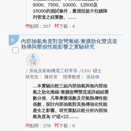
5000、7500、10000、12500及
15000的測試條件，量測扭旋片柱鰭陣
列管道之紐賽數、...
點閱：207
下載：4
5
內部抽氣角度對急彎漸縮-漸擴肋化雙流道
熱傳與壓損性能影響之實驗研究
/
系統及船舶機電工程學系
/110/ 碩士
研究生： 陳祈安
指導教授：
張始偉
本實驗比較三組內部抽氣與無內部抽
氣之肋化漸縮-漸擴急彎雙流道詳細紐賽
數分佈、凡寧摩擦係數及空氣熱傳性能
係數，探討內部抽氣對其熱傳強化性能
產生之影響。研究重點比較分析內部抽
氣角度為 0°或+22....
點閱：276
下載：9