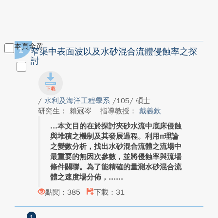
本頁全選
1
窄渠中表面波以及水砂混合流體侵蝕率之探
討
/
水利及海洋工程學系
/105/ 碩士
研究生： 賴冠岑
指導教授：
戴義欽
本文目的在於探討夾砂水流中底床侵蝕
與堆積之機制及其發展過程。利用π理論
之變數分析，找出水砂混合流體之流場中
最重要的無因次參數，並將侵蝕率與流場
條件關聯。為了能精確的量測水砂混合流
體之速度場分佈，...
點閱：385
下載：31
1