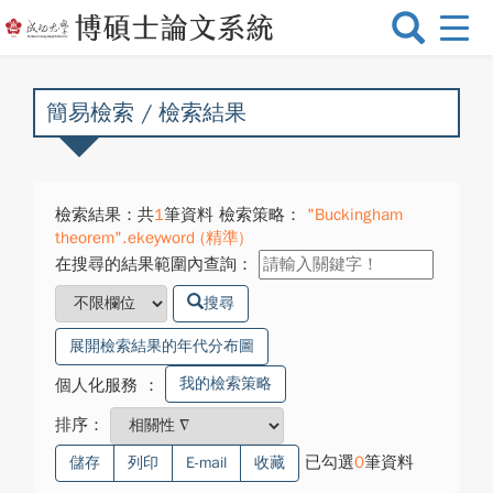
選
單
切
換
簡易檢索 / 檢索結果
檢索結果：共
1
筆資料 檢索策略：
"Buckingham
theorem".ekeyword (精準)
在搜尋的結果範圍內查詢：
搜尋
展開檢索結果的年代分布圖
我的檢索策略
個人化服務
：
排序：
已勾選
0
筆資料
儲存
列印
E-mail
收藏