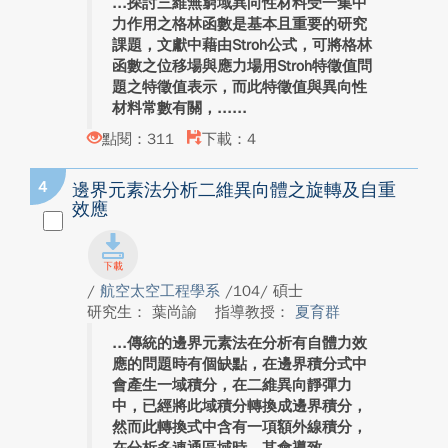
探討三維無窮域異向性材料受一集中
力作用之格林函數是基本且重要的研究
課題，文獻中藉由Stroh公式，可將格林
函數之位移場與應力場用Stroh特徵值問
題之特徵值表示，而此特徵值與異向性
材料常數有關，...
點閱：311
下載：4
4
邊界元素法分析二維異向體之旋轉及自重
效應
/
航空太空工程學系
/104/ 碩士
研究生： 葉尚諭
指導教授：
夏育群
傳統的邊界元素法在分析有自體力效
應的問題時有個缺點，在邊界積分式中
會產生一域積分，在二維異向靜彈力
中，已經將此域積分轉換成邊界積分，
然而此轉換式中含有一項額外線積分，