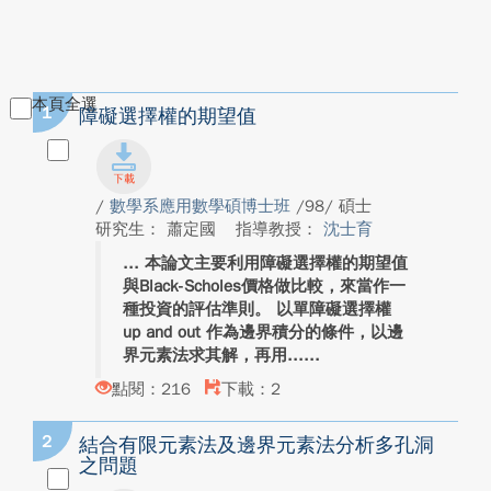
本頁全選
1
障礙選擇權的期望值
/
數學系應用數學碩博士班
/98/ 碩士
研究生： 蕭定國
指導教授：
沈士育
本論文主要利用障礙選擇權的期望值
與Black-Scholes價格做比較，來當作一
種投資的評估準則。 以單障礙選擇權
up and out 作為邊界積分的條件，以邊
界元素法求其解，再用...
點閱：216
下載：2
2
結合有限元素法及邊界元素法分析多孔洞
之問題