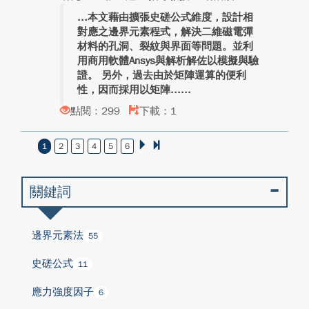
本文藉由擴張史磋公式維度，設計相
對應之邊界元素程式，解決二維磁電彈
材料的孔洞、裂紋與界面等問題。並利
用商用軟體Ansys與解析解佐以模擬與驗
證。 另外，過去由於矩陣運算的便利
性，因而採用以矩陣...
點閱：299
下載：1
1
2
3
4
5
6
關鍵詞
邊界元素法
55
史磋公式
11
應力強度因子
6