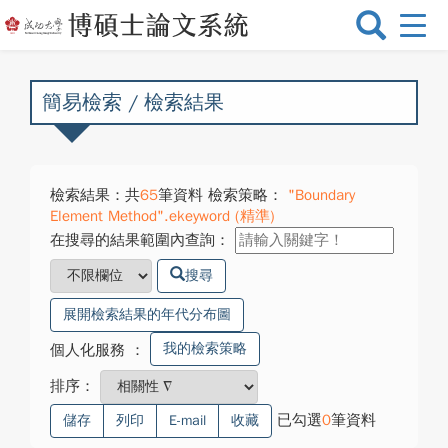
選
單
切
換
簡易檢索 / 檢索結果
檢索結果：共
65
筆資料 檢索策略：
"Boundary
Element Method".ekeyword (精準)
在搜尋的結果範圍內查詢：
搜尋
展開檢索結果的年代分布圖
我的檢索策略
個人化服務
：
排序：
已勾選
0
筆資料
儲存
列印
E-mail
收藏