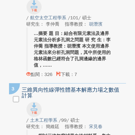
/
航空太空工程學系
/101/ 碩士
研究生： 李仲喬
指導教授：
胡潛濱
摘要 題 目：結合有限元素法及邊界
元素法分析多孔洞之問題 研 究 生：李
仲喬 指導教授：胡潛濱 本文使用邊界
元素法來分析孔洞問題，其中所使用的
格林函數已經符合了孔洞邊緣的邊界
值，...
點閱：326
下載：7
3
三維異向性線彈性體基本解應力場之數值
計算
/
土木工程學系
/99/ 碩士
研究生： 簡維廷
指導教授：
宋見春