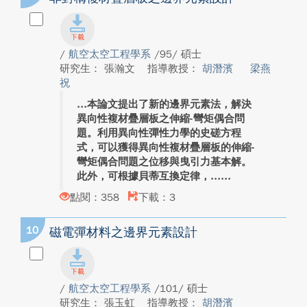
/
航空太空工程學系
/95/ 碩士
研究生： 張瀚文
指導教授：
胡潛濱
梁燕
祝
本論文提出了新的邊界元素法，解決
異向性複材疊層板之伸縮-彎矩偶合問
題。利用異向性彈性力學的史磋方程
式，可以獲得異向性複材疊層板的伸縮-
彎矩偶合問題之位移與曳引力基本解。
此外，可根據貝蒂互換定律，...
點閱：358
下載：3
10
磁電彈材料之邊界元素設計
/
航空太空工程學系
/101/ 碩士
研究生： 張玉虹
指導教授：
胡潛濱