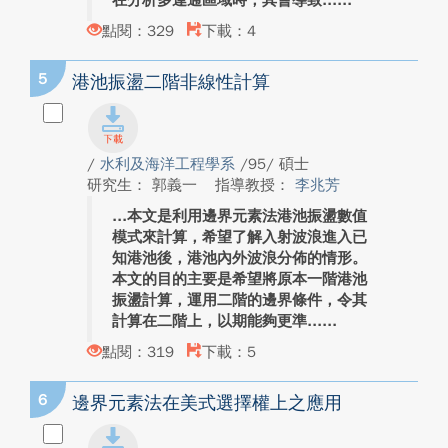
在分析多連通區域時，其會導致...
點閱：329
下載：4
5
港池振盪二階非線性計算
/
水利及海洋工程學系
/95/ 碩士
研究生： 郭義一
指導教授：
李兆芳
本文是利用邊界元素法港池振盪數值
模式來計算，希望了解入射波浪進入已
知港池後，港池內外波浪分佈的情形。
本文的目的主要是希望將原本一階港池
振盪計算，運用二階的邊界條件，令其
計算在二階上，以期能夠更準...
點閱：319
下載：5
6
邊界元素法在美式選擇權上之應用