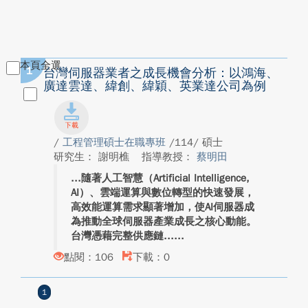
本頁全選
1
台灣伺服器業者之成長機會分析：以鴻海、
廣達雲達、緯創、緯穎、英業達公司為例
/
工程管理碩士在職專班
/114/ 碩士
研究生： 謝明樵
指導教授：
蔡明田
隨著人工智慧（Artificial Intelligence,
AI）、雲端運算與數位轉型的快速發展，
高效能運算需求顯著增加，使AI伺服器成
為推動全球伺服器產業成長之核心動能。
台灣憑藉完整供應鏈...
點閱：106
下載：0
1