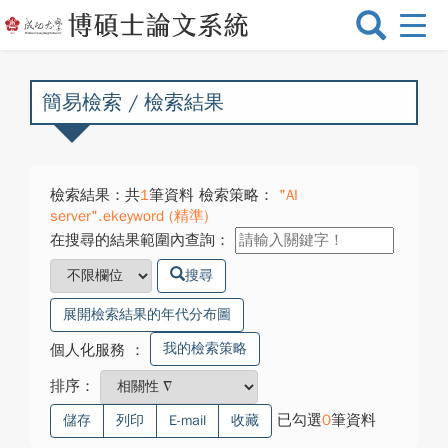
選
單
切
換
簡易檢索 / 檢索結果
檢索結果：共
1
筆資料 檢索策略：
"AI
server".ekeyword (精準)
在搜尋的結果範圍內查詢：
搜尋
展開檢索結果的年代分布圖
我的檢索策略
個人化服務
：
排序：
已勾選
0
筆資料
儲存
列印
E-mail
收藏