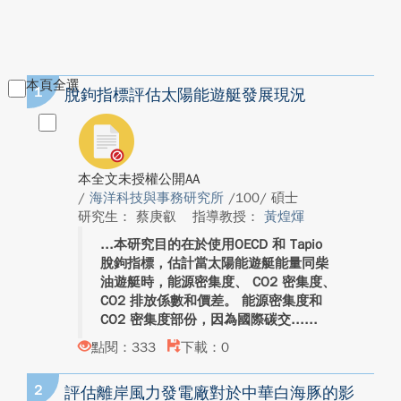
本頁全選
1
脫鉤指標評估太陽能遊艇發展現況
本全文未授權公開AA
/
海洋科技與事務研究所
/100/ 碩士
研究生： 蔡庚叡
指導教授：
黃煌煇
本研究目的在於使用OECD 和 Tapio
脫鉤指標，估計當太陽能遊艇能量同柴
油遊艇時，能源密集度、 CO2 密集度、
CO2 排放係數和價差。 能源密集度和
CO2 密集度部份，因為國際碳交...
點閱：333
下載：0
2
評估離岸風力發電廠對於中華白海豚的影