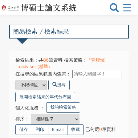
選
單
切
換
簡易檢索 / 檢索結果
檢索結果：共
86
筆資料 檢索策略：
"黃煌煇
".cadvisor (精準)
在搜尋的結果範圍內查詢：
搜尋
展開檢索結果的年代分布圖
我的檢索策略
個人化服務
：
排序：
已勾選
0
筆資料
儲存
列印
E-mail
收藏