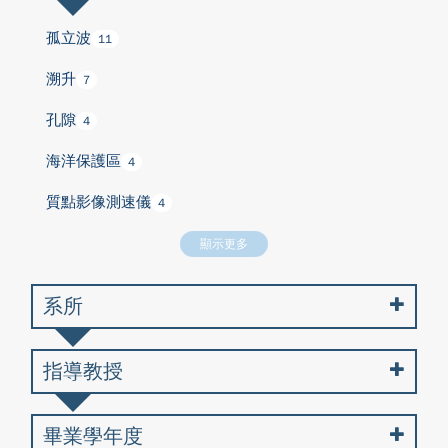
孤立波
11
溯升
7
孔隙
4
海洋保護區
4
質點影像測速儀
4
顯示更多
系所
指導教授
畢業學年度