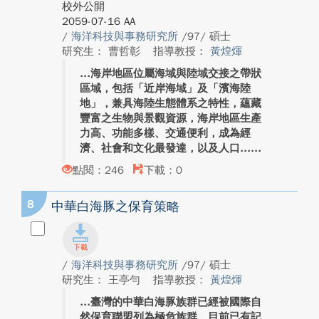
校外公開
2059-07-16 AA
/
海洋科技與事務研究所
/97/ 碩士
研究生： 曹哲彰
指導教授：
黃煌煇
海岸地區位屬海域與陸域交接之帶狀
區域，包括「近岸海域」及「濱海陸
地」，兼具海陸生態體系之特性，蘊藏
豐富之生物與景觀資源，海岸地區生產
力高、功能多樣、交通便利，成為經
濟、社會和文化最發達，以及人口...
點閱：246
下載：0
8
中華白海豚之保育策略
/
海洋科技與事務研究所
/97/ 碩士
研究生： 王亭勻
指導教授：
黃煌煇
臺灣的中華白海豚族群已經被國際自
然保育聯盟列為極危族群。目前已有記