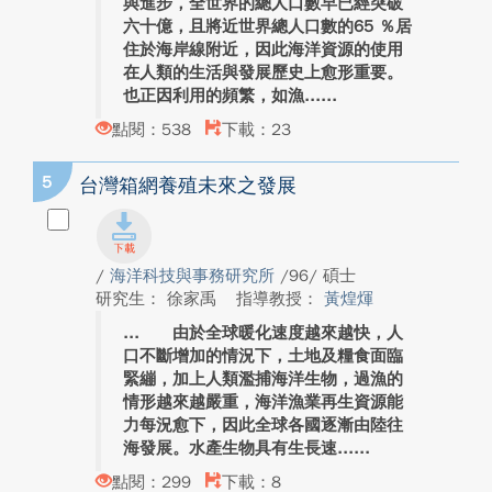
與進步，全世界的總人口數早已經突破
六十億，且將近世界總人口數的65 ％居
住於海岸線附近，因此海洋資源的使用
在人類的生活與發展歷史上愈形重要。
也正因利用的頻繁，如漁...
點閱：538
下載：23
5
台灣箱網養殖未來之發展
/
海洋科技與事務研究所
/96/ 碩士
研究生： 徐家禹
指導教授：
黃煌煇
由於全球暖化速度越來越快，人
口不斷增加的情況下，土地及糧食面臨
緊繃，加上人類濫捕海洋生物，過漁的
情形越來越嚴重，海洋漁業再生資源能
力每況愈下，因此全球各國逐漸由陸往
海發展。水產生物具有生長速...
點閱：299
下載：8