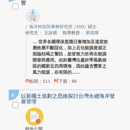
響
/
海洋科技與事務研究所
/100/ 碩士
研究生： 王詠祺
指導教授：
黃煌煇
世界各國環保意識日漸增加及溫室效
應效應不斷惡化，加上石化能源資源正
面臨枯竭之警訊，故皆致力於再生能源
開發與應用。由於臺灣位處於季風氣候
區的國家且四周環海，因此蘊含豐富之
風力能源，在有限的...
點閱：511
下載：86
3
以新國土規劃之思維探討台灣永續海岸發
展管理
校外公開