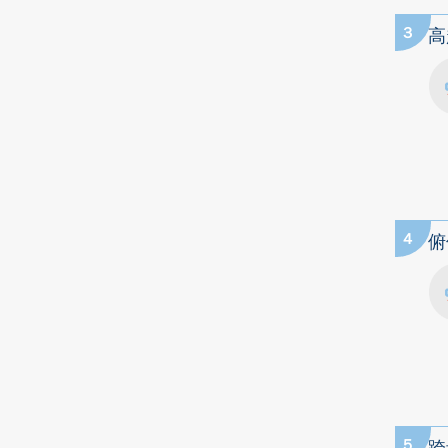
3
高
4
俯
5