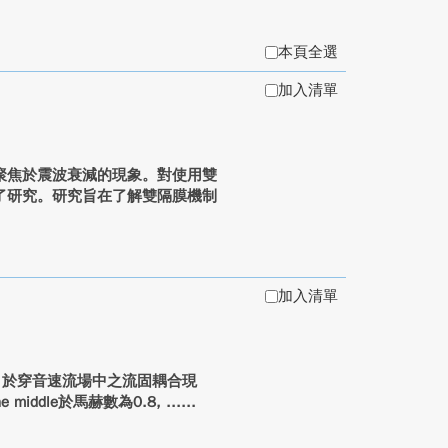
本頁全選
加入清單
聚焦於震波衰減的現象。對使用雙
了研究。研究旨在了解雙隔膜機制
加入清單
，於穿音速流場中之流固耦合現
e middle於馬赫數為0.8, ...