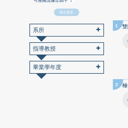
可壓縮流修正因子
1
顯示更多
1
雙
系所
指導教授
畢業學年度
2
極