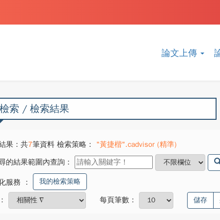
論文上傳
檢索 / 檢索結果
結果：共
7
筆資料 檢索策略：
"黃捷楷".cadvisor (精準)
尋的結果範圍內查詢：
我的檢索策略
化服務
：
：
每頁筆數：
儲存