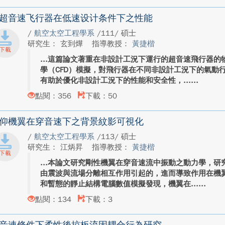
超音速飞行器在低速设计条件下之性能
/
航空太空工程學系
/111/ 碩士
研究生： 玄到燁
指導教授：
黃捷楷
這篇論文著重在非設計工況下運行的超音速飛行器的
學（CFD）模擬，對飛行器在不同非設計工況下的氣動
有助於優化非設計工況下的性能和安全性，...
點閱：356
下載：50
仰機翼在穿音速下之背景紋影可視化
/
航空太空工程學系
/113/ 碩士
研究生： 江炳昇
指導教授：
黃捷楷
本論文研究剛性機翼在穿音速流中振動之動力學，研
由震波與流場分離相互作用引起的，進而導致作用在機
和暫態的靜止結構電腦數值模擬發現，機翼在...
點閱：134
下載：3