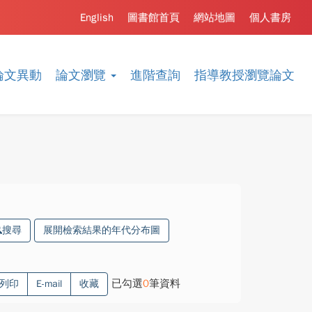
English
圖書館首頁
網站地圖
個人書房
論文異動
論文瀏覽
進階查詢
指導教授瀏覽論文
搜尋
展開檢索結果的年代分布圖
已勾選
0
筆資料
列印
E-mail
收藏