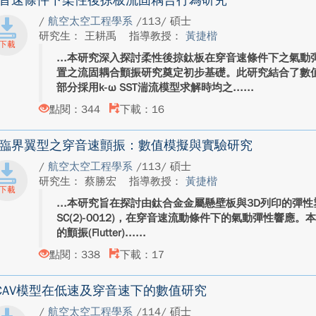
音速條件下柔性後掠板流固耦合行為研究
/
航空太空工程學系
/113/ 碩士
研究生： 王耕禹
指導教授：
黃捷楷
本研究深入探討柔性後掠鈦板在穿音速條件下之氣動
置之流固耦合顫振研究奠定初步基礎。此研究結合了數
部分採用k-ω SST湍流模型求解時均之...
點閱：344
下載：16
臨界翼型之穿音速顫振：數值模擬與實驗研究
/
航空太空工程學系
/113/ 碩士
研究生： 蔡勝宏
指導教授：
黃捷楷
本研究旨在探討由鈦合金金屬懸壁板與3D列印的彈性塑
SC(2)-0012)，在穿音速流動條件下的氣動彈性響應
的顫振(Flutter)...
點閱：338
下載：17
CAV模型在低速及穿音速下的數值研究
/
航空太空工程學系
/114/ 碩士