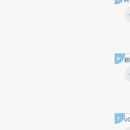
跨
6
超
7
U