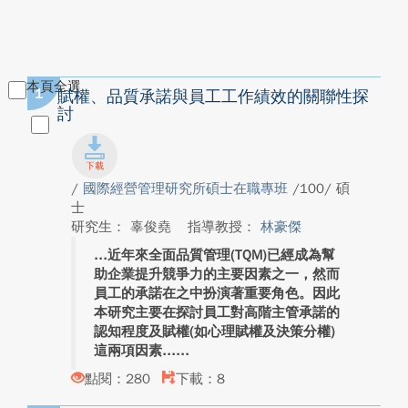
本頁全選
1
賦權、品質承諾與員工工作績效的關聯性探
討
/
國際經營管理研究所碩士在職專班
/100/ 碩
士
研究生： 辜俊堯
指導教授：
林豪傑
近年來全面品質管理(TQM)已經成為幫
助企業提升競爭力的主要因素之一，然而
員工的承諾在之中扮演著重要角色。因此
本研究主要在探討員工對高階主管承諾的
認知程度及賦權(如心理賦權及決策分權)
這兩項因素...
點閱：280
下載：8