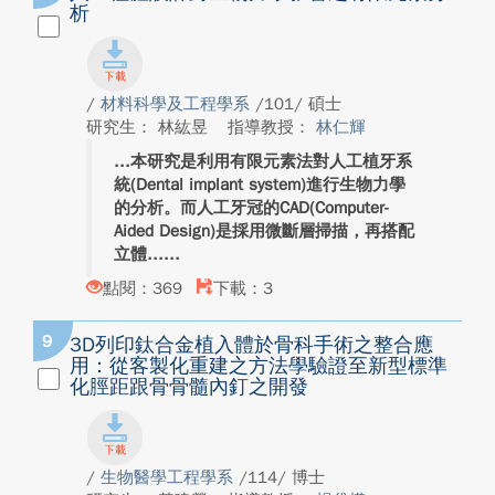
析
/
材料科學及工程學系
/101/ 碩士
研究生： 林紘昱
指導教授：
林仁輝
本研究是利用有限元素法對人工植牙系
統(Dental implant system)進行生物力學
的分析。而人工牙冠的CAD(Computer-
Aided Design)是採用微斷層掃描，再搭配
立體...
點閱：369
下載：3
9
3D列印鈦合金植入體於骨科手術之整合應
用：從客製化重建之方法學驗證至新型標準
化脛距跟骨骨髓內釘之開發
/
生物醫學工程學系
/114/ 博士