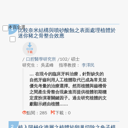
本頁全選
1
比較奈米結構與噴砂酸蝕之表面處理植體於
迷你豬之骨整合效應
/
口腔醫學研究所
/102/ 碩士
研究生： 吳孟峰
指導教授：
李澤民
在現今的臨床牙科治療，針對缺失的
自然牙齒利用人工植體取代已成為常見並
優先考量的治療選擇。然而植體與齒槽骨
之間產生骨整合現象進而提供植體初期穩
定度扮演著關鍵因子。過去研究植體的文
獻顯示經由植體...
點閱：285
下載：0
2
植入陽極化塗層之植體於卵巢切除之兔子模