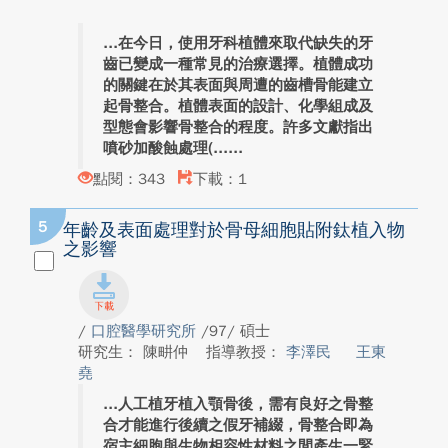
在今日，使用牙科植體來取代缺失的牙
齒已變成一種常見的治療選擇。植體成功
的關鍵在於其表面與周遭的齒槽骨能建立
起骨整合。植體表面的設計、化學組成及
型態會影響骨整合的程度。許多文獻指出
噴砂加酸蝕處理(...
點閱：343
下載：1
5
年齡及表面處理對於骨母細胞貼附鈦植入物
之影響
/
口腔醫學研究所
/97/ 碩士
研究生： 陳畊仲
指導教授：
李澤民
王東
堯
人工植牙植入顎骨後，需有良好之骨整
合才能進行後續之假牙補綴，骨整合即為
宿主細胞與生物相容性材料之間產生一緊