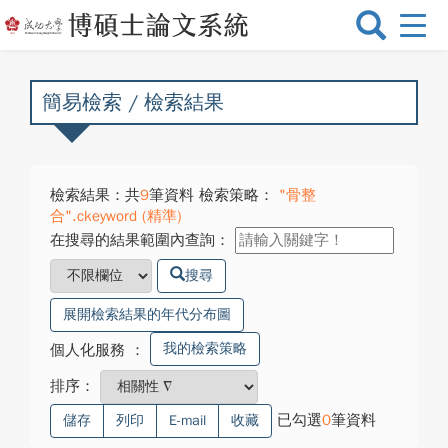
選
單
切
換
簡易檢索 / 檢索結果
檢索結果：共
9
筆資料 檢索策略：
"骨整
合".ckeyword (精準)
在搜尋的結果範圍內查詢：
搜尋
展開檢索結果的年代分布圖
我的檢索策略
個人化服務
：
排序：
已勾選
0
筆資料
儲存
列印
E-mail
收藏