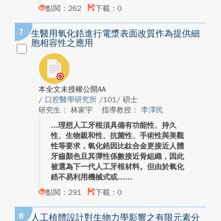
點閱：262
下載：0
7
生醫用氧化鋯進行電漿表面改質作為提供細
胞相容性之應用
本全文未授權公開AA
/
口腔醫學研究所
/101/ 碩士
研究生： 林家宇
指導教授：
李澤民
理想人工牙根須具備有功能性、持久
性、生物親和性、抗菌性、手術性與美觀
性等要求，氧化鋯因比鈦合金更接近人體
牙齒顏色且其彈性係數接近骨組織，因此
被選為下一代人工牙根材料。但由於氧化
鋯不易利用機械式或...
點閱：291
下載：0
8
人工植體設計對生物力學影響之有限元素分