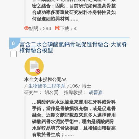
密之結合；因此，目前研究如何提高骨整
合成功率多著重於研究材料本身特性及如
何促進細胞與材料...
點閱：294
下載：4
6
富含二水合磷酸氫鈣骨泥促進骨融合-大鼠脊
椎骨融合模型
本全文未授權公開AA
/
生物醫學工程學系
/106/ 博士
研究生： 胡名賢
指導教授：
胡晉嘉
磷酸鈣骨水泥被拿來運用在牙科或骨科
手術，當作是骨缺損填充物，或是促進骨
融合。近期文獻記載愈來愈多人選擇使用
磷酸鈣骨水泥於手術中, 理由是磷酸鈣骨
水泥較易填充骨缺損處，且接觸面積提高
有助於骨生成；...