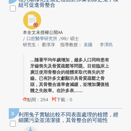
組可促進骨整合
本全文未授權公開AA
/
口腔醫學研究所
/99/ 碩士
研究生： 蔡淳淳
指導教授：
袁國
李澤民
隨著平均年歲增加，越多人口同時患有
牙齒喪失及骨質疏鬆等問題。目前臨床上
廣泛使用骨整合的植體來取代喪失的牙
齒。已有許多文獻顯示具骨質疏鬆之骨
頭，其骨整合速率會減緩，並增加贗復植
體之失敗率。在許多表...
點閱：254
下載：0
3
利用兔子實驗比較不同表面處理的植體，經
細菌污染並清潔後，其骨整合的可能性