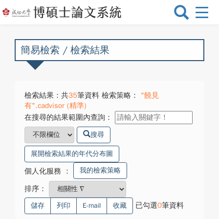
選
單
切
換
簡易檢索 / 檢索結果
檢索結果：共
35
筆資料 檢索策略：
"饒見
有".cadvisor (精準)
在搜尋的結果範圍內查詢：
搜尋
展開檢索結果的年代分布圖
我的檢索策略
個人化服務
：
排序：
已勾選
0
筆資料
儲存
列印
E-mail
收藏