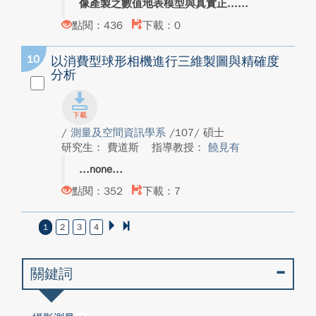
像產製之數值地表模型與真實正...
點閱：436
下載：0
10
以消費型球形相機進行三維製圖與精確度
分析
/
測量及空間資訊學系
/107/ 碩士
研究生： 費道斯
指導教授：
饒見有
none
點閱：352
下載：7
1
2
3
4
關鍵詞