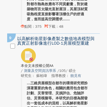
對都市熱島效應有不同貢獻量，對於建
築物而言太陽光直射屋頂，其屋頂材質
吸熱程度直接影響著頂樓住戶的舒適
度，進而提高空調需求...
點閱：375
下載：48
9
以高解析衛星影像產製之數值地表模型與
真實正射影像進行LOD-1房屋模型重建
本全文未授權公開AA
/
測量及空間資訊學系
/105/ 碩士
研究生： 蘇柏瑋
指導教授：
饒見有
三維房屋模型在都市的環境研究裡扮
演著重要的角色，相關的應用包含都市
計劃、災害管理、災損評估、危險評
估、災害模擬等。本研究的目標為開發
出一套低成本的流程，以高解析衛星影