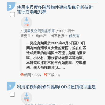
2
使用多尺度多階段物件導向影像分析技術
進行崩塌地判釋
/
測量及空間資訊學系
/100/ 碩士
研究生： 詹鈞評
指導教授：
饒見有
莫拉克颱風於2009年8月5日至10日
間為南台灣帶來大量的豪雨，並在山區
造成嚴重的崩塌與土石流，如廬山溫泉
區、小林村、藤枝森林遊樂區等地區。
本研究即採用不同平台如衛星、空載相
機、無人飛行載具(U...
點閱：365
下載：6
3
利用拓樸約制條件協助LOD-2屋頂模型重建