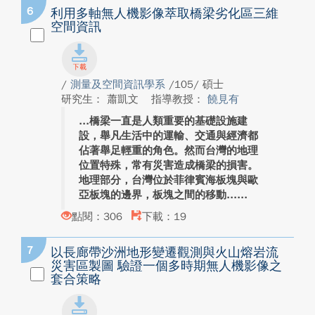
6
利用多軸無人機影像萃取橋梁劣化區三維
空間資訊
/
測量及空間資訊學系
/105/ 碩士
研究生： 蕭凱文
指導教授：
饒見有
橋梁一直是人類重要的基礎設施建
設，舉凡生活中的運輸、交通與經濟都
佔著舉足輕重的角色。然而台灣的地理
位置特殊，常有災害造成橋梁的損害。
地理部分，台灣位於菲律賓海板塊與歐
亞板塊的邊界，板塊之間的移動...
點閱：306
下載：19
7
以長廊帶沙洲地形變遷觀測與火山熔岩流
災害區製圖 驗證一個多時期無人機影像之
套合策略