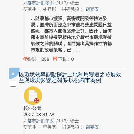
/
都市計劃學系
/113/ 碩士
研究生： 林宥彤
指導教授：
顧嘉安
隨著都市擴張、高密度開發等快速發
展，臺灣所面臨之都市熱島效應問題日益
嚴峻，都市內氣溫逐漸上升。因此，如何
藉由事前模擬更精確地分析都市環境與微
氣候之間的關聯，進而提出具操作性的都
市規劃改善策略，已...
點閱：258
下載：0
5
以環境效率觀點探討土地利用變遷之發展效
益與環境影響之關係-以桃園市為例
校外公開
2027-08-31 AA
/
都市計劃學系
/113/ 碩士
研究生： 李美寬
指導教授：
顧嘉安