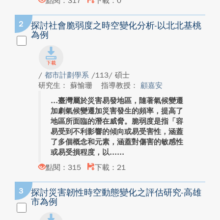
點閱：317
下載：0
2
探討社會脆弱度之時空變化分析-以北北基桃
為例
/
都市計劃學系
/113/ 碩士
研究生： 蘇愉珊
指導教授：
顧嘉安
臺灣屬於災害易發地區，隨著氣候變遷
加劇氣候變遷加災害發生的頻率，提高了
地區所面臨的潛在威脅。脆弱度是指「容
易受到不利影響的傾向或易受害性，涵蓋
了多個概念和元素，涵蓋對傷害的敏感性
或易受損程度，以...
點閱：315
下載：21
3
探討災害韌性時空動態變化之評估研究-高雄
市為例