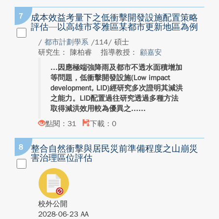
7
成本效益考量下之低衝擊開發設施配置策略
評估—以高雄市苓雅區某都市更新地區為例
/
都市計劃學系
/114/ 碩士
研究生： 陳柏睿
指導教授：
顧嘉安
因應極端強降雨及都市不透水面積增加
等問題，低衝擊開發設施(Low impact
development, LID)經研究多次證明其減洪
之能力。LID配置過往研究透過多種方法
取得減洪效用較為優異之...
點閱：31
下載：0
8
整合自然衝擊與居民災前準備程度之山崩災
害治理區位評估
校外公開
2028-06-23 AA