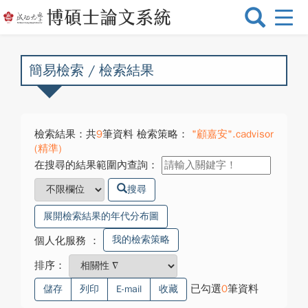
選
單
切
換
簡易檢索 / 檢索結果
檢索結果：共
9
筆資料 檢索策略：
"顧嘉安".cadvisor
(精準)
在搜尋的結果範圍內查詢：
搜尋
展開檢索結果的年代分布圖
我的檢索策略
個人化服務
：
排序：
已勾選
0
筆資料
儲存
列印
E-mail
收藏