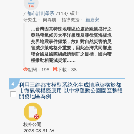
/
都市計劃學系
/113/ 碩士
研究生： 簡為朋
指導教授：
顧嘉安
台灣因其特殊地理區位處於颱風盛行之
亞熱帶氣候與太平洋板塊及菲律賓海板塊
交界地震事件頻繁，故針對自然災害的災
害減少策略格外重要，因此台灣共同響應
聯合國及國際組織所制訂之目標，國內積
極推動相關減災策...
點閱：198
下載：38
4
利用三維都市模型系統化生成情境架構於都
市微氣候模擬應用-以中壢運動公園園區整體
開發地區為例
校外公開
2028-08-31 AA