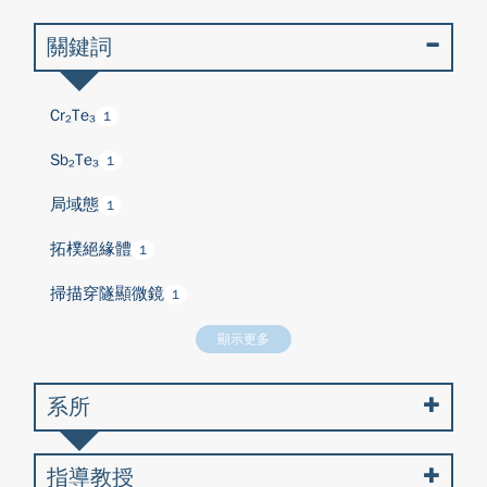
關鍵詞
Cr₂Te₃
1
Sb₂Te₃
1
局域態
1
拓樸絕緣體
1
掃描穿隧顯微鏡
1
顯示更多
系所
指導教授