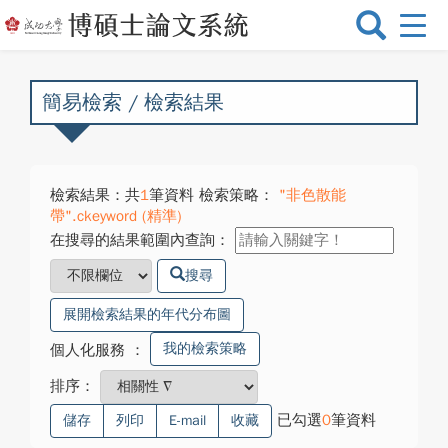
選
單
切
換
簡易檢索 / 檢索結果
檢索結果：共
1
筆資料 檢索策略：
"非色散能
帶".ckeyword (精準)
在搜尋的結果範圍內查詢：
搜尋
展開檢索結果的年代分布圖
我的檢索策略
個人化服務
：
排序：
已勾選
0
筆資料
儲存
列印
E-mail
收藏