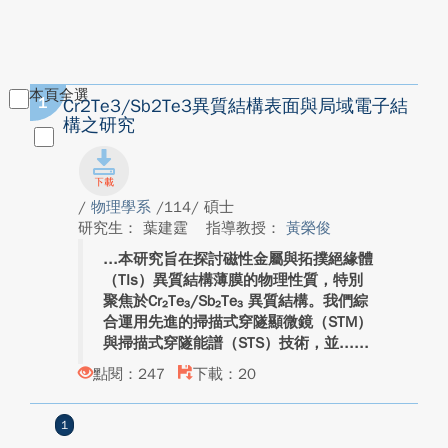
本頁全選
1
Cr2Te3/Sb2Te3異質結構表面與局域電子結
構之研究
/
物理學系
/114/ 碩士
研究生： 葉建霆
指導教授：
黃榮俊
本研究旨在探討磁性金屬與拓撲絕緣體
（TIs）異質結構薄膜的物理性質，特別
聚焦於Cr₂Te₃/Sb₂Te₃ 異質結構。我們綜
合運用先進的掃描式穿隧顯微鏡（STM）
與掃描式穿隧能譜（STS）技術，並...
點閱：247
下載：20
1