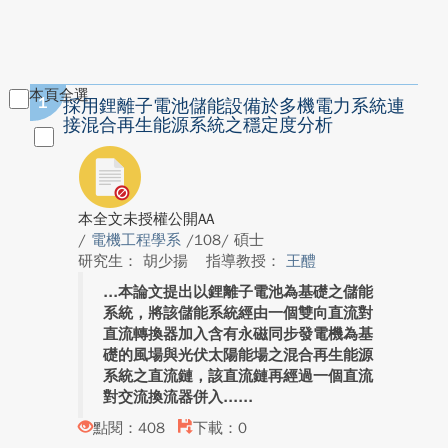
本頁全選
1
採用鋰離子電池儲能設備於多機電力系統連
接混合再生能源系統之穩定度分析
本全文未授權公開AA
/
電機工程學系
/108/ 碩士
研究生： 胡少揚
指導教授：
王醴
本論文提出以鋰離子電池為基礎之儲能
系統，將該儲能系統經由一個雙向直流對
直流轉換器加入含有永磁同步發電機為基
礎的風場與光伏太陽能場之混合再生能源
系統之直流鏈，該直流鏈再經過一個直流
對交流換流器併入...
點閱：408
下載：0