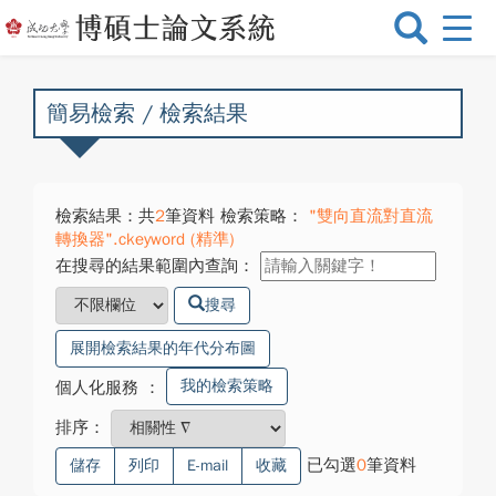
選
單
切
換
簡易檢索 / 檢索結果
檢索結果：共
2
筆資料 檢索策略：
"雙向直流對直流
轉換器".ckeyword (精準)
在搜尋的結果範圍內查詢：
搜尋
展開檢索結果的年代分布圖
我的檢索策略
個人化服務
：
排序：
已勾選
0
筆資料
儲存
列印
E-mail
收藏