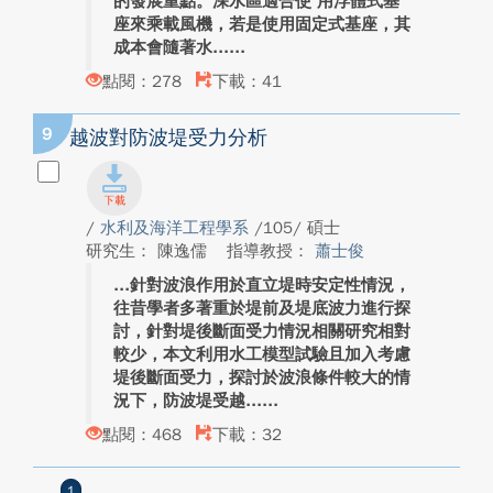
的發展重點。深水區適合使 用浮體式基
座來乘載風機，若是使用固定式基座，其
成本會隨著水...
點閱：278
下載：41
9
越波對防波堤受力分析
/
水利及海洋工程學系
/105/ 碩士
研究生： 陳逸儒
指導教授：
蕭士俊
針對波浪作用於直立堤時安定性情況，
往昔學者多著重於堤前及堤底波力進行探
討，針對堤後斷面受力情況相關研究相對
較少，本文利用水工模型試驗且加入考慮
堤後斷面受力，探討於波浪條件較大的情
況下，防波堤受越...
點閱：468
下載：32
1