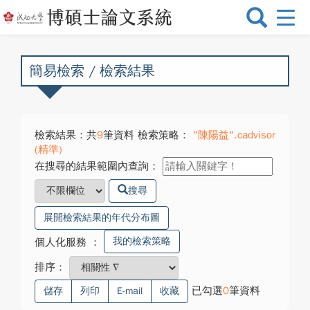
選
單
切
換
簡易檢索 / 檢索結果
檢索結果：共
9
筆資料 檢索策略：
"陳陽益".cadvisor
(精準)
在搜尋的結果範圍內查詢：
搜尋
展開檢索結果的年代分布圖
我的檢索策略
個人化服務
：
排序：
已勾選
0
筆資料
儲存
列印
E-mail
收藏