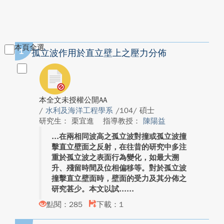
本頁全選
1
孤立波作用於直立壁上之壓力分佈
本全文未授權公開AA
/
水利及海洋工程學系
/104/ 碩士
研究生： 栗宜進
指導教授：
陳陽益
在兩相同波高之孤立波對撞或孤立波撞
擊直立壁面之反射，在往昔的研究中多注
重於孤立波之表面行為變化，如最大溯
升、殘留時間及位相偏移等。對於孤立波
撞擊直立壁面時，壁面的受力及其分佈之
研究甚少。本文以試...
點閱：285
下載：1