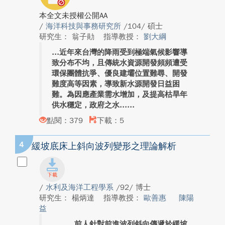
本全文未授權公開AA
/
海洋科技與事務研究所
/104/ 碩士
研究生： 翁子勛
指導教授：
劉大綱
近年來台灣的降雨受到極端氣候影響導
致分布不均，且傳統水資源開發頻頻遭受
環保團體抗爭、優良建壩位置難尋、開發
難度高等因素，導致新水源開發日益困
難。為因應產業需水增加，及提高枯旱年
供水穩定，政府之水...
點閱：379
下載：5
4
緩坡底床上斜向波列變形之理論解析
/
水利及海洋工程學系
/92/ 博士
研究生： 楊炳達
指導教授：
歐善惠
陳陽
益
前人針對前進波列斜向傳遞於緩坡