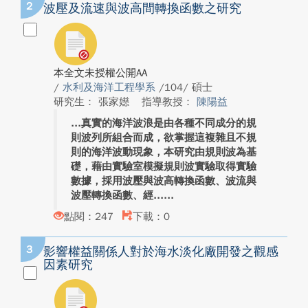
2
波壓及流速與波高間轉換函數之研究
本全文未授權公開AA
/
水利及海洋工程學系
/104/ 碩士
研究生： 張家嬨
指導教授：
陳陽益
真實的海洋波浪是由各種不同成分的規
則波列所組合而成，欲掌握這複雜且不規
則的海洋波動現象，本研究由規則波為基
礎，藉由實驗室模擬規則波實驗取得實驗
數據，採用波壓與波高轉換函數、波流與
波壓轉換函數、經...
點閱：247
下載：0
3
影響權益關係人對於海水淡化廠開發之觀感
因素研究