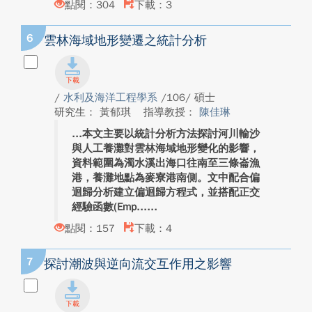
點閱：304
下載：3
6
雲林海域地形變遷之統計分析
/
水利及海洋工程學系
/106/ 碩士
研究生： 黃郁琪
指導教授：
陳佳琳
本文主要以統計分析方法探討河川輸沙
與人工養灘對雲林海域地形變化的影響，
資料範圍為濁水溪出海口往南至三條崙漁
港，養灘地點為麥寮港南側。文中配合偏
迴歸分析建立偏迴歸方程式，並搭配正交
經驗函數(Emp...
點閱：157
下載：4
7
探討潮波與逆向流交互作用之影響