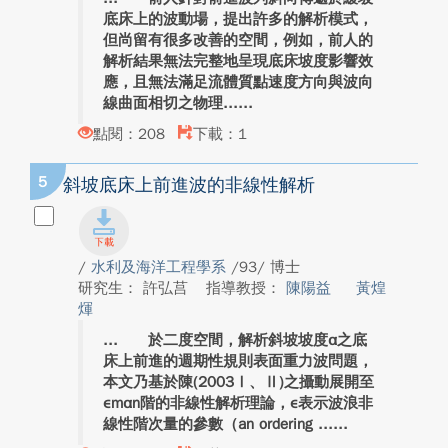
底床上的波動場，提出許多的解析模式，
但尚留有很多改善的空間，例如，前人的
解析結果無法完整地呈現底床坡度影響效
應，且無法滿足流體質點速度方向與波向
線曲面相切之物理...
點閱：208
下載：1
5
斜坡底床上前進波的非線性解析
/
水利及海洋工程學系
/93/ 博士
研究生： 許弘莒
指導教授：
陳陽益
黃煌
煇
於二度空間，解析斜坡坡度α之底
床上前進的週期性規則表面重力波問題，
本文乃基於陳(2003Ⅰ、Ⅱ)之攝動展開至
εmαn階的非線性解析理論，ε表示波浪非
線性階次量的參數（an ordering ...