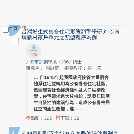
本頁全選
1
台灣增生式集合住宅形態類型學研究-以黃
埔新村家戶單元之類型程序為例
/
都市計劃學系
/106/ 碩士
研究生： 周禹晴
指導教授：
陳志宏
自1945年起我國政府接管大量宿舍
體系住宅並轉用為公有眷舍住宅社區。
然而隨著社會經濟條件及人口結構改
變，住宅需求遠大於供給，誘發居民產
生自發性的建築行為，造成公有眷舍居
住空間產生改變，遂...
點閱：395
下載：38
2
視知覺觀點下之街區立面整修評估機制之