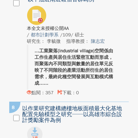
本全文未授權公開AA
/
都市計劃學系
/109/ 碩士
研究生： 李毓微
指導教授：
陳志宏
工業聚落(industrial village)空間係由
工作生產與居住生活緊密互動而形成，
而聚落內不同類型與數量的居住單元反
映了不同階段的產業活動所衍生的居住
需求，最終此種空間發展與互動模式構
成...
點閱：357
下載：0
8
以作業研究建構總樓地板面積最大化基地
配置先驗模型之研究──以高雄市綜合設
計獎勵案件為例