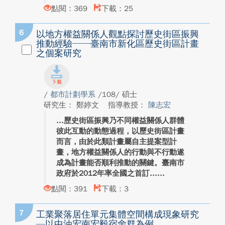
點閱：369
下載：25
6
以地方權益關係人觀點探討歷史街區振興
推動經驗──臺南市新化區歷史街區計畫
之個案研究
/
都市計劃學系
/108/ 碩士
研究生： 鄭婷文
指導教授：
陳志宏
歷史街區振興乃不同權益關係人群體
彼此互動的動態過程，以歷史街區計畫
而言，由於此類計畫屬自主提案型計
畫，地方權益關係人的行動與不行動遂
成為計畫能否順利推動的關鍵。臺南市
政府於2012年率全國之首訂...
點閱：391
下載：3
7
工業聚落居住單元集體空間構成現象研究
—以中油宏南宏毅宿舍群為例