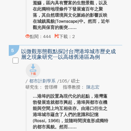
濫觴，區內具有豐富的生態景觀，以及
在此獨特地理條件下發展逾百年之聚
落，其自然環境與文化脈絡的影響反映
在城鎮風貌(Townscape)中。然而，近年
觀光與保育的衝突...
點閱：444
下載：2
5
以微觀形態觀點探討台灣港埠城市歷史成
層之現象研究─以高雄舊港區為例
/
都市計劃學系
/105/ 碩士
研究生： 曾璟樺
指導教授：
陳志宏
港埠的設置為現代化的起點，港灣蓬
勃發展造就都市興起，港埠與都市在機
能與空間上均互相依存。由港口衍生之
港埠城市蘊含了人們的意識和記憶
(Rossi, 1966)，並隨時間演進形成獨特
的都市風貌。然而...