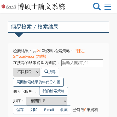
選
單
切
換
簡易檢索 / 檢索結果
檢索結果：共
20
筆資料 檢索策略：
"陳志
宏".cadvisor (精準)
在搜尋的結果範圍內查詢：
搜尋
展開檢索結果的年代分布圖
我的檢索策略
個人化服務
：
排序：
已勾選
0
筆資料
儲存
列印
E-mail
收藏