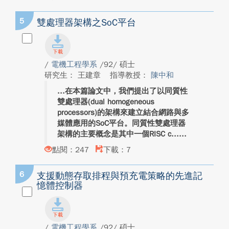
5
雙處理器架構之SoC平台
/
電機工程學系
/92/ 碩士
研究生： 王建章
指導教授：
陳中和
在本篇論文中，我們提出了以同質性
雙處理器(dual homogeneous
processors)的架構來建立結合網路與多
媒體應用的SoC平台。同質性雙處理器
架構的主要概念是其中一個RISC c...
點閱：247
下載：7
6
支援動態存取排程與預充電策略的先進記
憶體控制器
/
電機工程學系
/92/ 碩士