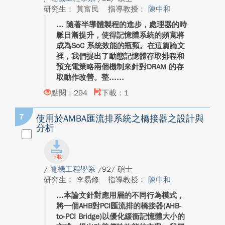
研究生： 黃富民
指導教授：
陳中和
隨著半導體製程的進步，處理器的時
脈日漸提升，使得記憶體系統的頻寬將
成為SoC 系統效能的瓶頸。在這篇論文
裡，我們提出了動態記憶體存取排程和
預充電策略兩個機制來針對DRAM 的存
取動作改善。整...
點閱：294
下載：1
7
使用於AMBA匯流排系統之橋接器之設計與
分析
/
電機工程學系
/92/ 碩士
研究生： 李易修
指導教授：
陳中和
本論文針對應用層的不同行為模式，
將一個AHB對PCI匯流排的橋接器(AHB-
to-PCI Bridge)以優化緩衝記憶體大小的