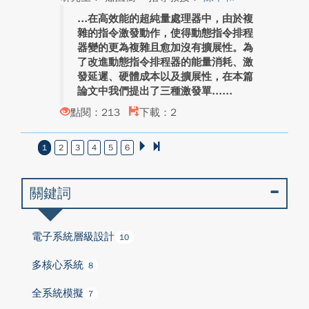
在高效能的超純量處理器中，由於複
雜的指令激發動作，使得動態指令排程
器變的更為複雜且愈加沒有擴展性。為
了改進動態指令排程器的能量消耗、激
發延遲、硬體成本以及擴展性，在本篇
論文中我們提出了三種激發單...
點閱：213
下載：2
1
2
3
4
5
6
關鍵詞
電子系統層級設計
10
多核心系統
8
全系統模擬
7