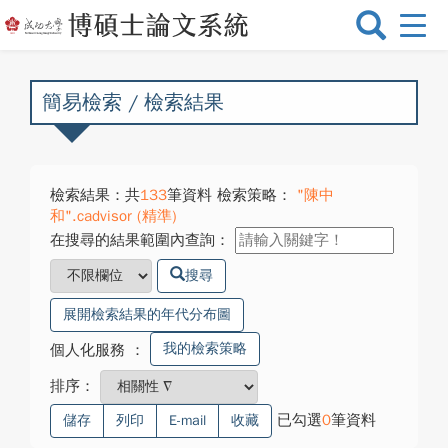
選
單
切
換
簡易檢索 / 檢索結果
檢索結果：共
133
筆資料 檢索策略：
"陳中
和".cadvisor (精準)
在搜尋的結果範圍內查詢：
搜尋
展開檢索結果的年代分布圖
我的檢索策略
個人化服務
：
排序：
已勾選
0
筆資料
儲存
列印
E-mail
收藏