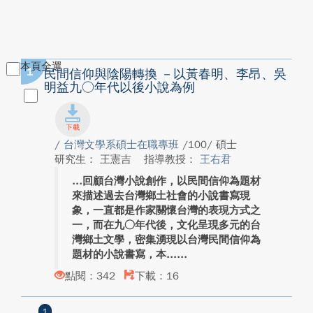
本頁全選
1
民間信仰與陰陽轉換 －以黃春明、李昂、吳
明益九○年代以後小說為例
/
台灣文學系碩士在職專班
/100/ 碩士
研究生： 王憲吉
指導教授：
王右君
回顧台灣小說創作，以民間信仰為題材
來描述過去台灣鄉土社會的小說書寫現
象，一直都是作家關懷台灣的表現方式之
一，而在九○年代後，文化呈現多元的台
灣鄉土文學，密集湧現以台灣民間信仰為
題材的小說書寫，本...
點閱：342
下載：16
1