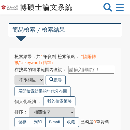
選
單
切
換
簡易檢索 / 檢索結果
檢索結果：共
1
筆資料 檢索策略：
"陰陽轉
換".ckeyword (精準)
在搜尋的結果範圍內查詢：
搜尋
展開檢索結果的年代分布圖
我的檢索策略
個人化服務
：
排序：
已勾選
0
筆資料
儲存
列印
E-mail
收藏