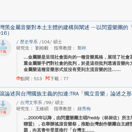
灣黑金屬音樂對本土主體的建構與闡述 ─以閃靈樂團的「母
016）
/
歷史學系
/104/ 碩士
研究生： 劉柏毅
指導教授：
鄭梓
金屬樂是呈現社會面向的一種音樂風格，展現了社會
重金屬樂手們對社會的批判，於是這些批判透過音樂向
金屬樂這種音樂形式並沒有受到主流音樂的注...
點閱：513
下載：77
滾論述與台灣國族主義的扣連:TRA「獨立音樂」論述之形構（
/
台灣文學系
/99/ 碩士
研究生： 王維碩
指導教授：
鍾秀梅
2000年以降，由閃靈樂團主唱Freddy（林昶佐）所
聯盟），在舉辦搖滾音樂祭，推動台灣創作樂團自主經
題，向其青年受眾推行「台灣主...