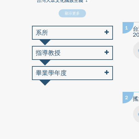
台灣大眾文化國族主義
1
顯示更多
1
台
系所
2
指導教授
畢業學年度
2
搖