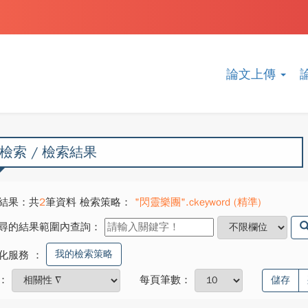
論文上傳
檢索 / 檢索結果
結果：共
2
筆資料 檢索策略：
"閃靈樂團".ckeyword (精準)
尋的結果範圍內查詢：
我的檢索策略
化服務
：
：
每頁筆數：
儲存