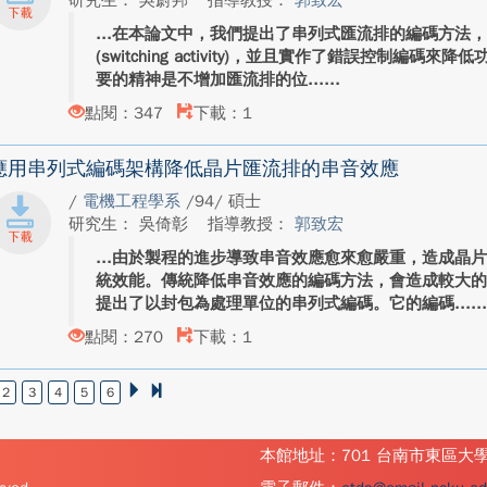
研究生： 吳蔚邦
指導教授：
郭致宏
在本論文中，我們提出了串列式匯流排的編碼方法
(switching activity)，並且實作了錯誤控制編
要的精神是不增加匯流排的位...
點閱：347
下載：1
應用串列式編碼架構降低晶片匯流排的串音效應
/
電機工程學系
/94/ 碩士
研究生： 吳倚彰
指導教授：
郭致宏
由於製程的進步導致串音效應愈來愈嚴重，造成晶
統效能。傳統降低串音效應的編碼方法，會造成較大
提出了以封包為處理單位的串列式編碼。它的編碼...
點閱：270
下載：1
2
3
4
5
6
本館地址：701 台南市東區大