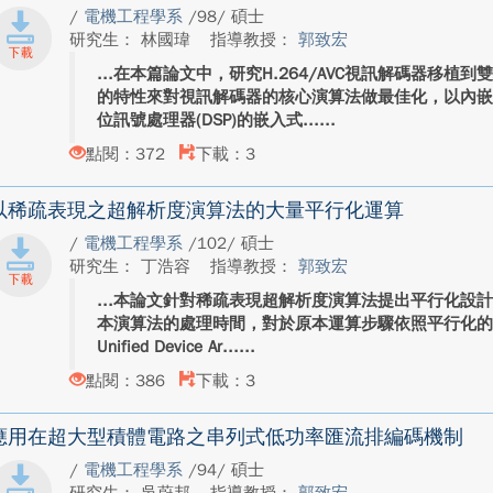
/
電機工程學系
/98/ 碩士
研究生： 林國瑋
指導教授：
郭致宏
在本篇論文中，研究H.264/AVC視訊解碼器移植
的特性來對視訊解碼器的核心演算法做最佳化，以內嵌有
位訊號處理器(DSP)的嵌入式...
點閱：372
下載：3
以稀疏表現之超解析度演算法的大量平行化運算
/
電機工程學系
/102/ 碩士
研究生： 丁浩容
指導教授：
郭致宏
本論文針對稀疏表現超解析度演算法提出平行化設
本演算法的處理時間，對於原本運算步驟依照平行化的概念
Unified Device Ar...
點閱：386
下載：3
應用在超大型積體電路之串列式低功率匯流排編碼機制
/
電機工程學系
/94/ 碩士