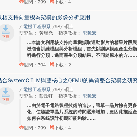
點閱：299
下載：4
以核支持向量機為架構的影像分析應用
/
電機工程學系
/98/ 碩士
研究生： 黃瑞堯
指導教授：
郭致宏
本論文利用核支持向量機擷取運動影片的精采片段
機包含訓練模組與分析模組，首先以訓練模組產生分
料進行分類，進而產生分類結果。不同於原本的方...
點閱：304
下載：2
結合SystemC TLM與雙核心之QEMU的異質整合架構之研
/
電機工程學系
/98/ 碩士
研究生： 彭政軒
指導教授：
郭致宏
由於電子電路製程技術的進步，讓單一晶片擁有更
化，使驗證單晶片系統的時間逐漸增加，更因此拖延產品的上市時
如何在系統設計初期即能夠驗...
點閱：299
下載：4