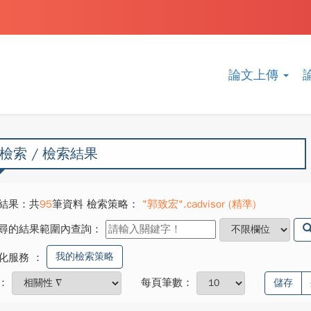
論文上傳
檢索 / 檢索結果
結果：共
95
筆資料 檢索策略：
"郭致宏".cadvisor (精準)
尋的結果範圍內查詢：
我的檢索策略
化服務
：
：
每頁筆數：
儲存