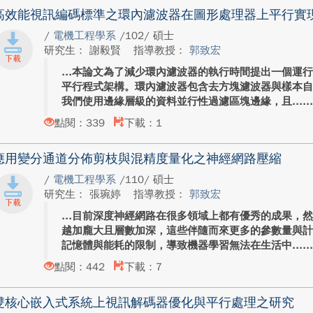
高效能視訊編碼標準之環內濾波器在圖形處理器上平行實
/
電機工程學系
/102/ 碩士
研究生： 謝毅賢
指導教授：
郭致宏
本論文為了減少環內濾波器的執行時間提出一個運
平行程式架構。環內濾波器包含去方塊濾波器與樣本
我們使用邊緣層級的資料並行性過濾區塊邊緣，且...
點閱：339
下載：1
應用變分通道分佈剪枝與混精度量化之神經網路壓縮
/
電機工程學系
/110/ 碩士
研究生： 張琬婷
指導教授：
郭致宏
目前深度神經網路在很多領域上都有優秀的成果，
越加龐大且層數加深，這些伴隨而來更多的參數量與
記憶體與能耗的限制，導致機器學習無法在生活中...
點閱：442
下載：7
雙核心嵌入式系統上視訊解碼器優化與平行處理之研究