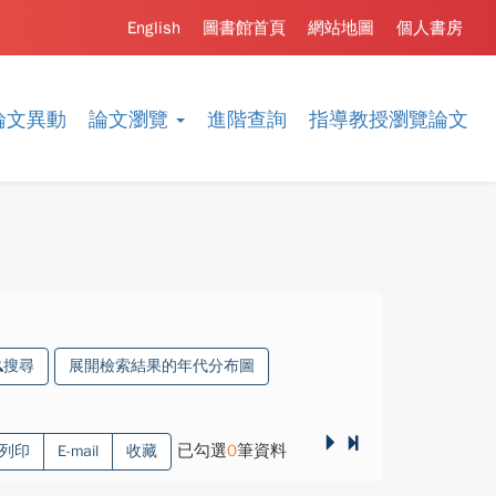
English
圖書館首頁
網站地圖
個人書房
論文異動
論文瀏覽
進階查詢
指導教授瀏覽論文
搜尋
展開檢索結果的年代分布圖
已勾選
0
筆資料
列印
E-mail
收藏