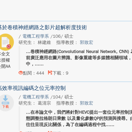
基於卷積神經網路之影片超解析度技術
/
電機工程學系
/106/ 碩士
研究生： 林建維
指導教授：
郭致宏
卷積神經網路(Convolutional Neural Networ
本全文
前廣泛應用在圖片辨識、影像重建等多媒體相關領域
未授權
中，...
開AA
點閱：444
下載：9
高效率視訊編碼之位元率控制
/
電機工程學系
/104/ 碩士
研究生： 葛清宗
指導教授：
郭致宏
在本論文中，我們將針對HEVC提出一套位元率控制
態調整拉格朗日乘數 以及量化參數QP的預測與搜尋
往往呈現反比關係，為了在編碼過程中找...