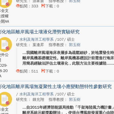
研究生： 游家茵
指導教授：
郭玉樹
點閱：333
下載：0
本全文
未授權
開AA
彰化地區離岸風場土壤液化潛勢實驗研究
/
水利及海洋工程學系
/107/ 碩士
研究生： 葉逢昇
指導教授：
郭玉樹
我國離岸風場海床表層多為疏鬆細砂，於地震發生
校外公
離岸風機基礎穩定性。離岸風機基礎設計前需進行海
開
用簡易經驗法評估土壤液化，此類方法主要根據陸...
029-
8-20
點閱：511
下載：0
A
彰化地區離岸風場無凝聚性土壤小應變動態特性參數研究
/
水利及海洋工程學系
/107/ 碩士
研究生： 鍾允翔
指導教授：
郭玉樹
自2011年經濟部能源局推動「千架海陸風力機計畫
本全文
離岸系統示範獎勵辦法」，使得台灣風能發展重心由陸