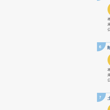
公
6
公
7