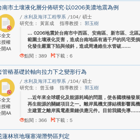
台南市土壤液化層分佈研究-以0206美濃地震為例
/
水利及海洋工程學系
/104/ 碩士
研究生： 黃富成
指導教授：
郭玉樹
0206地震於台南市中西區、安南區、新市區、北
本全文
範圍土壤液化災害，造成台南地區有過千戶的民宅受
未授權
化發生嚴重下陷與傾斜，造成周邊維生水管破...
開AA
點閱：389
下載：6
套管樁基礎於軸向拉力下之變形行為
/
水利及海洋工程學系
/104/ 碩士
研究生： 曾玉修
指導教授：
郭玉樹
近年來全球暖化及能源耗竭的問題，使各國積極發
本全文
再生能源的關鍵項目之一。離岸風機支撐結構影響風
未授權
主建置之離岸風電產業鏈供應元件。目前我國先導...
開AA
點閱：366
下載：5
花蓮林班地堰塞湖潛勢區判定