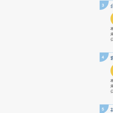
3
公
4
公
5