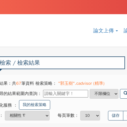
論文上傳
檢索 / 檢索結果
結果：共
67
筆資料 檢索策略：
"郭玉樹".cadvisor (精準)
尋的結果範圍內查詢：
我的檢索策略
化服務
：
：
每頁筆數：
儲存