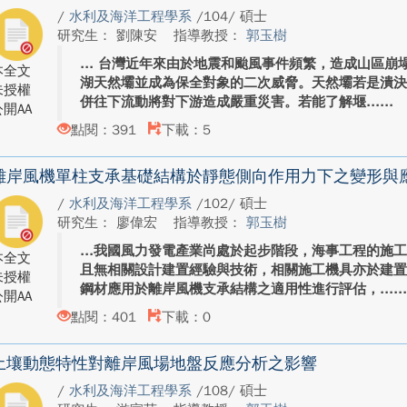
/
水利及海洋工程學系
/104/ 碩士
研究生： 劉陳安
指導教授：
郭玉樹
台灣近年來由於地震和颱風事件頻繁，造成山區崩
本全文
湖天然壩並成為保全對象的二次威脅。天然壩若是潰
未授權
併往下流動將對下游造成嚴重災害。若能了解堰...
開AA
點閱：391
下載：5
離岸風機單柱支承基礎結構於靜態側向作用力下之變形與
/
水利及海洋工程學系
/102/ 碩士
研究生： 廖偉宏
指導教授：
郭玉樹
我國風力發電產業尚處於起步階段，海事工程的施
本全文
且無相關設計建置經驗與技術，相關施工機具亦於建
未授權
鋼材應用於離岸風機支承結構之適用性進行評估，...
開AA
點閱：401
下載：0
土壤動態特性對離岸風場地盤反應分析之影響
/
水利及海洋工程學系
/108/ 碩士