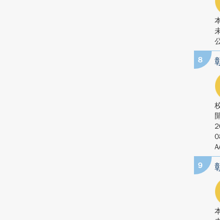
公
8
2
0
A
9