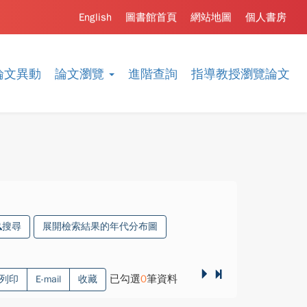
English
圖書館首頁
網站地圖
個人書房
論文異動
論文瀏覽
進階查詢
指導教授瀏覽論文
搜尋
展開檢索結果的年代分布圖
已勾選
0
筆資料
列印
E-mail
收藏