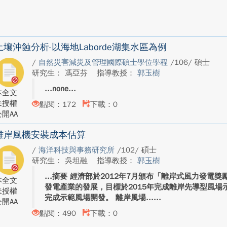
土壤沖蝕分析-以海地Laborde湖集水區為例
/
自然災害減災及管理國際碩士學位學程
/106/ 碩士
研究生： 馮亞芬
指導教授：
郭玉樹
none
本全文
未授權
點閱：172
下載：0
開AA
離岸風機安裝成本估算
/
海洋科技與事務研究所
/102/ 碩士
研究生： 吳坦融
指導教授：
郭玉樹
摘要 經濟部於2012年7月頒布「離岸式風力發電
本全文
發電產業的發展，目標於2015年完成離岸先導型風場示
未授權
完成示範風場開發。 離岸風場...
開AA
點閱：490
下載：0