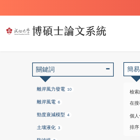
簡易
關鍵詞
離岸風力發電
10
檢索
離岸風電
6
在搜
勁度衰減模型
4
個人
排序
土壤液化
3