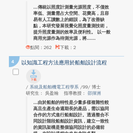
傳統以照度計測量光源照度，不僅效
率低、測量需占大空間、花費高，且容
易有人工讀數上的錯誤，為了改善缺
點，本研究發展視覺化照度量測技術，
提升照度量測的效率及便利性。 以一般
商用光源作為待測光源，將...
點閱：262
下載：2
4
以知識工程方法應用於船舶設計流程
/
系統及船舶機電工程學系
/99/ 博士
研究生： 吳盈翰
指導教授：
邵揮洲
由於船舶的特性是少量多樣複雜性較
高且生產生命週期長的產品，需以協同
合作的方式進行船舶設計。透過整合不
同設計階段船舶設計資訊，建立一致性
的資訊架構是整個協同設計的必備前