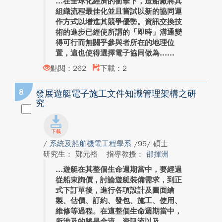
在全球化經濟的衝擊下，造船廠將其
組織流程最佳化並且嘗試以新的協同運
作方式以增進其競爭優勢。資訊交換技
術的進步已經使所謂的「即時」溝通變
得可行而無關乎參與者所在的地理位
置，這也使得選擇電子協同做為...
點閱：262
下載：2
8
發展遊艇電子施工文件知識管理架構之研
究
/
系統及船舶機電工程學系
/95/ 碩士
研究生： 鄭元裕
指導教授：
邵揮洲
遊艇在其整個生命週期當中，要經過
從船東詢價，討論遊艇裝備需求，到正
式下訂單後，進行各項設計及圖面繪
製、估價、訂約、發包、施工、使用、
維修等過程。在這整個生命週期當中，
所涉及的將是金流、資訊流以及...