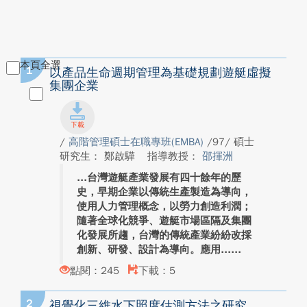
本頁全選
1
以產品生命週期管理為基礎規劃遊艇虛擬
集團企業
/
高階管理碩士在職專班(EMBA)
/97/ 碩士
研究生： 鄭啟驊
指導教授：
邵揮洲
台灣遊艇產業發展有四十餘年的歷
史，早期企業以傳統生產製造為導向，
使用人力管理概念，以勞力創造利潤；
隨著全球化競爭、遊艇市場區隔及集團
化發展所趨，台灣的傳統產業紛紛改採
創新、研發、設計為導向。應用...
點閱：245
下載：5
2
視覺化三維水下照度估測方法之研究