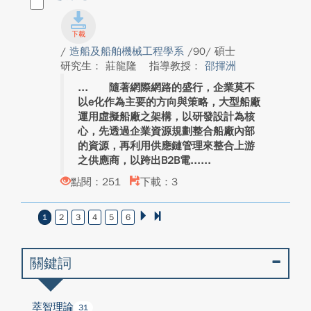
/
造船及船舶機械工程學系
/90/ 碩士
研究生： 莊龍隆
指導教授：
邵揮洲
隨著網際網路的盛行，企業莫不
以e化作為主要的方向與策略，大型船廠
運用虛擬船廠之架構，以研發設計為核
心，先透過企業資源規劃整合船廠內部
的資源，再利用供應鏈管理來整合上游
之供應商，以跨出B2B電...
點閱：251
下載：3
1
2
3
4
5
6
關鍵詞
萃智理論
31