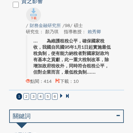
資之影響
/
財務金融研究所
/98/ 碩士
研究生： 顏乃琪
指導教授：
賴秀卿
為維護租稅公平，確保國家稅
收，我國自民國95年1月1日起實施最低
稅負制，使有能力納稅者對國家財政均
有基本之貢獻，此一重大稅制改革，除
增加政府稅收外，同時符合租稅公平，
但對企業而言，最低稅負制...
點閱：414
下載：10
1
2
3
4
5
6
關鍵詞