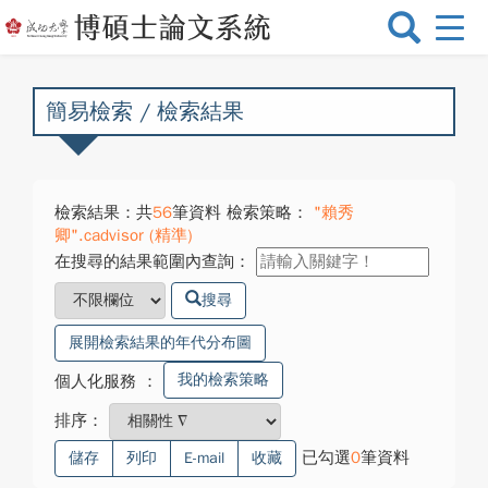
選
單
切
換
簡易檢索 / 檢索結果
檢索結果：共
56
筆資料 檢索策略：
"賴秀
卿".cadvisor (精準)
在搜尋的結果範圍內查詢：
搜尋
展開檢索結果的年代分布圖
我的檢索策略
個人化服務
：
排序：
已勾選
0
筆資料
儲存
列印
E-mail
收藏