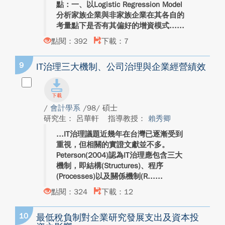
點：一、以Logistic Regression Model
分析家族企業與非家族企業在其各自的
考量點下是否有其偏好的增資模式...
點閱：392
下載：7
9
IT治理三大機制、公司治理與企業經營績效
/
會計學系
/98/ 碩士
研究生： 呂華軒
指導教授：
賴秀卿
IT治理議題近幾年在台灣已逐漸受到
重視，但相關的實證文獻並不多。
Peterson(2004)認為IT治理應包含三大
機制，即結構(Structures)、程序
(Processes)以及關係機制(R...
點閱：324
下載：12
10
最低稅負制對企業研究發展支出及資本投