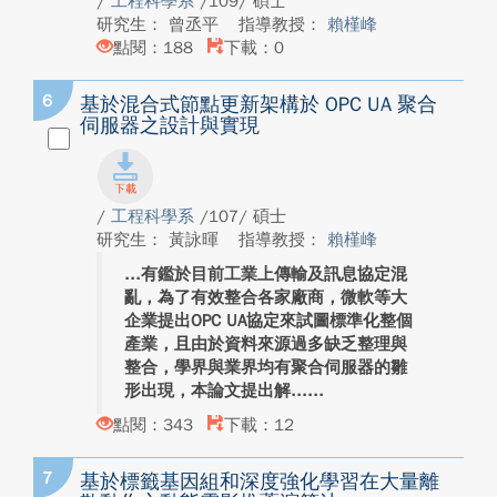
/
工程科學系
/109/ 碩士
研究生： 曾丞平
指導教授：
賴槿峰
點閱：188
下載：0
6
基於混合式節點更新架構於 OPC UA 聚合
伺服器之設計與實現
/
工程科學系
/107/ 碩士
研究生： 黃詠暉
指導教授：
賴槿峰
有鑑於目前工業上傳輸及訊息協定混
亂，為了有效整合各家廠商，微軟等大
企業提出OPC UA協定來試圖標準化整個
產業，且由於資料來源過多缺乏整理與
整合，學界與業界均有聚合伺服器的雛
形出現，本論文提出解...
點閱：343
下載：12
7
基於標籤基因組和深度強化學習在大量離