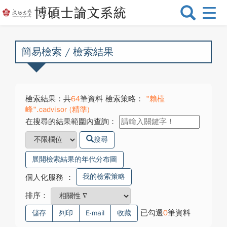
選
單
切
換
簡易檢索 / 檢索結果
檢索結果：共
64
筆資料 檢索策略：
"賴槿
峰".cadvisor (精準)
在搜尋的結果範圍內查詢：
搜尋
展開檢索結果的年代分布圖
我的檢索策略
個人化服務
：
排序：
已勾選
0
筆資料
儲存
列印
E-mail
收藏