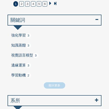
1
2
3
4
5
6
關鍵詞
強化學習
3
知識蒸餾
3
視覺語言模型
3
邊緣運算
3
學習動機
2
顯示更多
系所