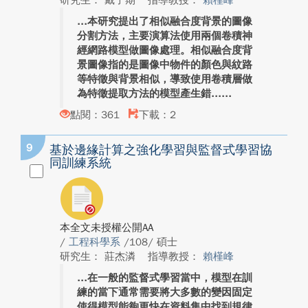
研究生： 戴子期
指導教授：
賴槿峰
本研究提出了相似融合度背景的圖像
分割方法，主要演算法使用兩個卷積神
經網路模型做圖像處理。相似融合度背
景圖像指的是圖像中物件的顏色與紋路
等特徵與背景相似，導致使用卷積層做
為特徵提取方法的模型產生錯...
點閱：361
下載：2
9
基於邊緣計算之強化學習與監督式學習協
同訓練系統
本全文未授權公開AA
/
工程科學系
/108/ 碩士
研究生： 莊杰潾
指導教授：
賴槿峰
在一般的監督式學習當中，模型在訓
練的當下通常需要將大多數的變因固定
使得模型能夠更快在資料集中找到規律