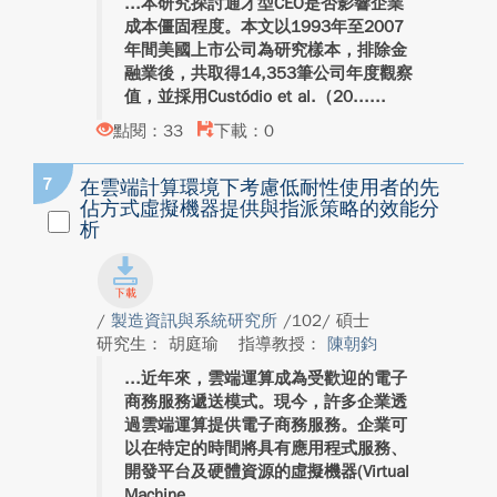
本研究探討通才型CEO是否影響企業
成本僵固程度。本文以1993年至2007
年間美國上市公司為研究樣本，排除金
融業後，共取得14,353筆公司年度觀察
值，並採用Custódio et al.（20...
點閱：33
下載：0
7
在雲端計算環境下考慮低耐性使用者的先
佔方式虛擬機器提供與指派策略的效能分
析
/
製造資訊與系統研究所
/102/ 碩士
研究生： 胡庭瑜
指導教授：
陳朝鈞
近年來，雲端運算成為受歡迎的電子
商務服務遞送模式。現今，許多企業透
過雲端運算提供電子商務服務。企業可
以在特定的時間將具有應用程式服務、
開發平台及硬體資源的虛擬機器(Virtual
Machine...