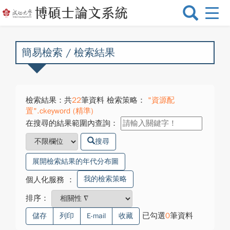
選
單
切
換
簡易檢索 / 檢索結果
檢索結果：共
22
筆資料 檢索策略：
"資源配
置".ckeyword (精準)
在搜尋的結果範圍內查詢：
搜尋
展開檢索結果的年代分布圖
我的檢索策略
個人化服務
：
排序：
已勾選
0
筆資料
儲存
列印
E-mail
收藏