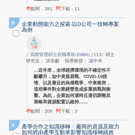
點閱：381
下載：11
8
企業動態能力之探索-以D公司一技轉專案
為例
/
高階管理碩士在職專班(EMBA)
/113/ 碩士
研究生： 洪崇獻
指導教授：
謝中奇
近年來，全球經濟環境的不確定性不
斷攀升，如中美貿易戰、COVID-19疫
情、以及最近的烏俄戰爭、中東衝突，
這些事件對企業經營造成多重挑戰與衝
擊。為此，企業如何適時且適切調整其
策略和資源配置以維持...
點閱：266
下載：3
9
產學合作之知識移轉：廠商的資源及能力
如何經由產學互動來影響知識移轉績效