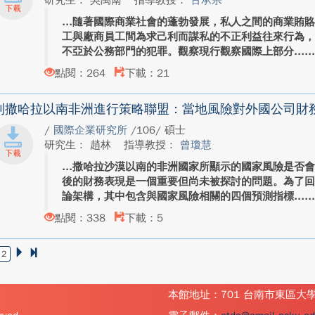
研究生： 吳禹萳
指導教授：
古承宗
隨著國際商業社會的蓬勃發展，私人之間的商業賄
工與廠商員工間為求己利而謀私的不正利益往來行為
不亞於公務部門的犯罪。觀察現行觀察國際上部分...
點閱：264
下載：21
到撒哈拉以南非洲進行策略聯盟：當地風險對外國公司財
/
國際企業研究所
/106/ 碩士
研究生： 趙林
指導教授：
曾瓊慧
撒哈拉沙漠以南的非洲國家所顯示的國家風險是否
後的財務表現是一個重要但尚未被探討的問題。為了
論架構，其中包含與國家風險相關的四個預測指標...
點閱：338
下載：5
2
本館地址：701 台南市東區大