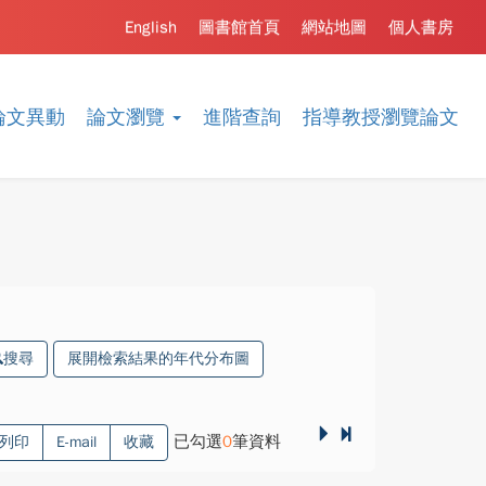
English
圖書館首頁
網站地圖
個人書房
論文異動
論文瀏覽
進階查詢
指導教授瀏覽論文
搜尋
展開檢索結果的年代分布圖
已勾選
0
筆資料
列印
E-mail
收藏