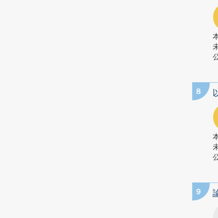
公
8
公
9