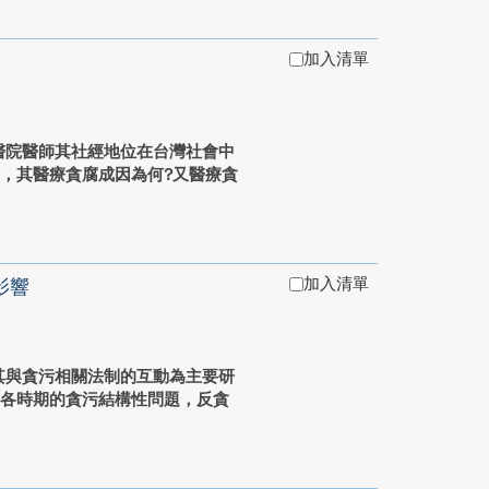
加入清單
醫院醫師其社經地位在台灣社會中
，其醫療貪腐成因為何?又醫療貪
加入清單
影響
其與貪污相關法制的互動為主要研
對各時期的貪污結構性問題，反貪