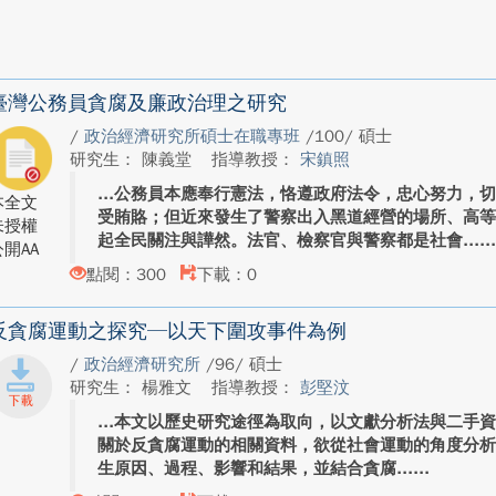
臺灣公務員貪腐及廉政治理之研究
/
政治經濟研究所碩士在職專班
/100/ 碩士
研究生： 陳義堂
指導教授：
宋鎮照
公務員本應奉行憲法，恪遵政府法令，忠心努力，
本全文
受賄賂；但近來發生了警察出入黑道經營的場所、高
未授權
起全民關注與譁然。法官、檢察官與警察都是社會...
開AA
點閱：300
下載：0
反貪腐運動之探究─以天下圍攻事件為例
/
政治經濟研究所
/96/ 碩士
研究生： 楊雅文
指導教授：
彭堅汶
本文以歷史研究途徑為取向，以文獻分析法與二手資料分
關於反貪腐運動的相關資料，欲從社會運動的角度分
生原因、過程、影響和結果，並結合貪腐...