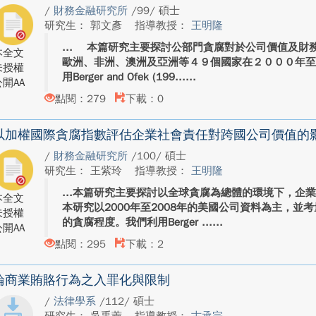
/
財務金融研究所
/99/ 碩士
研究生： 郭文彥
指導教授：
王明隆
本篇研究主要探討公部門貪腐對於公司價值及財務
本全文
歐洲、非洲、澳洲及亞洲等４９個國家在２０００年
未授權
用Berger and Ofek (199...
開AA
點閱：279
下載：0
以加權國際貪腐指數評估企業社會責任對跨國公司價值的
/
財務金融研究所
/100/ 碩士
研究生： 王紫玲
指導教授：
王明隆
本篇研究主要探討以全球貪腐為總體的環境下，企
本全文
本研究以2000年至2008年的美國公司資料為主，並
未授權
的貪腐程度。我們利用Berger ...
開AA
點閱：295
下載：2
論商業賄賂行為之入罪化與限制
/
法律學系
/112/ 碩士