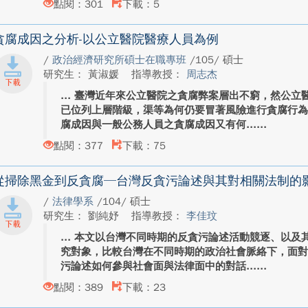
點閱：301
下載：5
貪腐成因之分析-以公立醫院醫療人員為例
/
政治經濟研究所碩士在職專班
/105/ 碩士
研究生： 黃淑媛
指導教授：
周志杰
臺灣近年來公立醫院之貪腐弊案層出不窮，然公立
已位列上層階級，渠等為何仍要冒著風險進行貪腐行為
腐成因與一般公務人員之貪腐成因又有何...
點閱：377
下載：75
從掃除黑金到反貪腐─台灣反貪污論述與其對相關法制的
/
法律學系
/104/ 碩士
研究生： 劉純妤
指導教授：
李佳玟
本文以台灣不同時期的反貪污論述活動競逐、以及
究對象，比較台灣在不同時期的政治社會脈絡下，面
污論述如何參與社會面與法律面中的對話...
點閱：389
下載：23