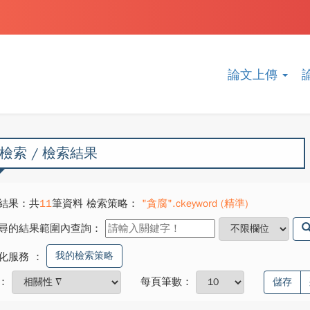
論文上傳
檢索 / 檢索結果
結果：共
11
筆資料 檢索策略：
"貪腐".ckeyword (精準)
尋的結果範圍內查詢：
我的檢索策略
化服務
：
：
每頁筆數：
儲存