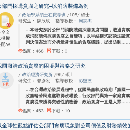
公部門採購貪腐之研究–以消防裝備為例
/
政治學系碩士在職專班
/108/ 碩士
研究生： 陳欣玫
指導教授：
周志杰
本研究探討公部門消防裝備採購貪腐問題，透過貪
本全文
成消防裝備採購貪腐之自變項，以半結構式訪談法證
未授權
判決個案進而分析最常發生的貪腐樣態，提出防制...
開AA
點閱：468
下載：0
我國肅清政治貪腐的困境與策略之研究
/
政治經濟研究所
/95/ 碩士
研究生： 賴彥宏
指導教授：
彭堅汶
在台灣政治發展過程中，從國民黨執政時期「黨國
政黨輪替民進黨取得政權後，行政部門與第一家庭貪
貪腐從未獲得突破性的改善，政治貪腐一直是大眾...
點閱：453
下載：10
以全球性觀點評估公部門貪腐現象對公司價值及財務績效