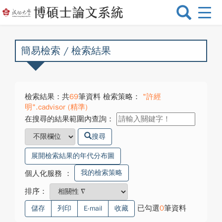
選
單
切
換
簡易檢索 / 檢索結果
檢索結果：共
69
筆資料 檢索策略：
"許經
明".cadvisor (精準)
在搜尋的結果範圍內查詢：
搜尋
展開檢索結果的年代分布圖
我的檢索策略
個人化服務
：
排序：
已勾選
0
筆資料
儲存
列印
E-mail
收藏