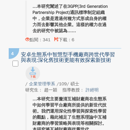
本研究闡述了在3GPP(3rd Generation
Partnership Project)通訊標準制定組織
中，企業是透過何種方式形成自身的權
力而去影響其他企業。這樣的權力在過
去的研究中被認為...
點閱：341
下載：6
4
安卓生態系中智慧型手機廠商跨世代學習
與表現:深化舊技術更能有效探索新技術
/
企業管理學系
/109/ 碩士
研究生： 趙一穎
指導教授：
許經明
本研究主要釐清互補財廠商在生態系
中如何學習平台廠商所提供的新世代技
術。我們運用深化性學習與探索性學習
的觀點，藉此補足了生態系理論中互補
財廠商的學習策略與表現等相關探討。
本研究將互補財廠商從舊世代...