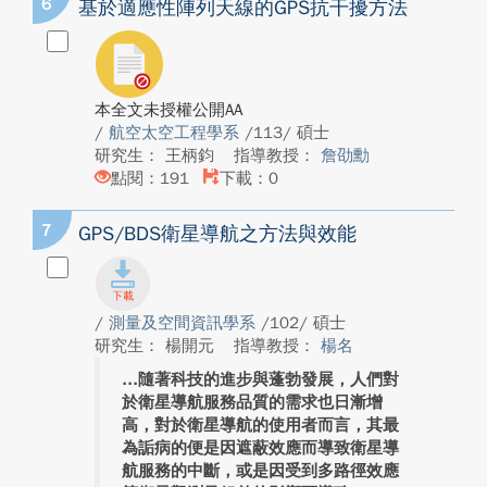
6
基於適應性陣列天線的GPS抗干擾方法
本全文未授權公開AA
/
航空太空工程學系
/113/ 碩士
研究生： 王柄鈞
指導教授：
詹劭勳
點閱：191
下載：0
7
GPS/BDS衛星導航之方法與效能
/
測量及空間資訊學系
/102/ 碩士
研究生： 楊開元
指導教授：
楊名
隨著科技的進步與蓬勃發展，人們對
於衛星導航服務品質的需求也日漸增
高，對於衛星導航的使用者而言，其最
為詬病的便是因遮蔽效應而導致衛星導
航服務的中斷，或是因受到多路徑效應