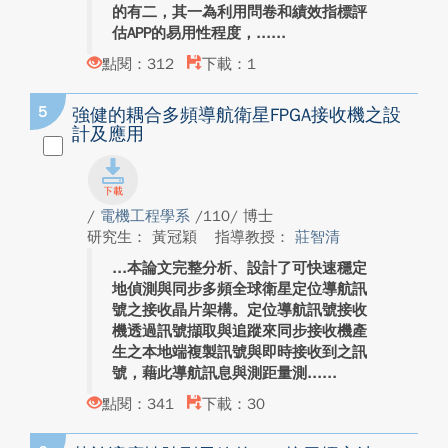
的有二，其一為利用問卷和績效指標評
估APP的易用性程度，...
點閱：312
下載：1
5
強健的耦合多頻導航衛星FPGA接收機之設
計及應用
/
電機工程學系
/110/ 博士
研究生： 黃冠穎
指導教授：
莊智清
本論文完整分析、設計了可快速穩定
地偵測與同步多頻全球衛星定位導航訊
號之接收晶片架構。定位導航訊號接收
機透過訊號擷取與追蹤來同步接收機產
生之本地端複製訊號與即時接收到之訊
號，藉此導航訊息與測距量測...
點閱：341
下載：30