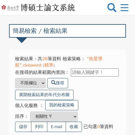
選
單
切
換
簡易檢索 / 檢索結果
檢索結果：共
26
筆資料 檢索策略：
"衛星導
航".ckeyword (精準)
在搜尋的結果範圍內查詢：
搜尋
展開檢索結果的年代分布圖
我的檢索策略
個人化服務
：
排序：
已勾選
0
筆資料
儲存
列印
E-mail
收藏