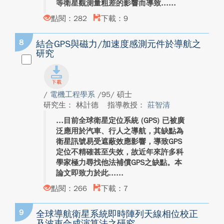
等衛星觀測量粗差的影響而導致...
點閱：282
下載：9
8
結合GPS與磁力/加速度感測元件於導航之
研究
/
電機工程學系
/95/ 碩士
研究生： 林計德
指導教授：
莊智清
目前全球衛星定位系統 (GPS) 已被廣
泛應用於汽車、行人之導航，其缺點為
衛星訊號易受遮蔽效應影響，導致GPS
定位不精確甚至失效，故近年來許多科
學家極力尋找他法補償GPS之缺點。本
論文即致力於此...
點閱：266
下載：7
9
全球導航衛星系統即時陣列天線相位校正
及波束合成演算法之研究