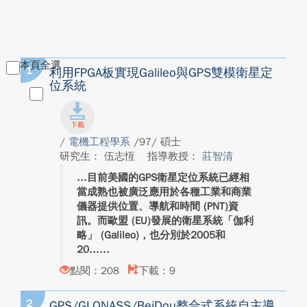
本頁全選
1
利用FPGA板實現Galileo與GPS雙模衛星定
位系統
/
電機工程學系
/97/ 碩士
研究生： 伍志恆
指導教授：
莊智清
目前美國的GPS衛星定位系統已經相
當成熟也被廣泛應用於各種工業和商業
儀器提供位置、導航和時間 (PNT)資
訊。而歐盟 (EU)發展的衛星系統「伽利
略」 (Galileo)，也分別於2005和
20...
點閱：208
下載：9
2
GPS/GLONASS/BeiDou整合式系統自主導