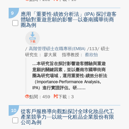
9
應用「重要性-績效分析法」(IPA) 探討遊客
體驗對重遊意願的影響—以臺南國華街商
圈為例
/
高階管理碩士在職專班(EMBA)
/113/ 碩士
研究生： 廖大展
指導教授：
蔡欣怡
本研究旨在探討影響遊客體驗與重遊
意願的關鍵因素，並以臺南市國華街商
圈為研究場域，運用重要性-績效分析法
（Importance-Performance Analysis,
IPA）進行實證評估。研...
點閱：459
下載：3
10
從客戶服務導向觀點探討全球化妝品代工
產業競爭力—以統一化粧品企業股份有限
公司為例