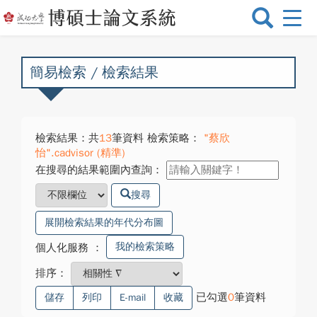
選
單
切
換
簡易檢索 / 檢索結果
檢索結果：共
13
筆資料 檢索策略：
"蔡欣
怡".cadvisor (精準)
在搜尋的結果範圍內查詢：
搜尋
展開檢索結果的年代分布圖
我的檢索策略
個人化服務
：
排序：
已勾選
0
筆資料
儲存
列印
E-mail
收藏