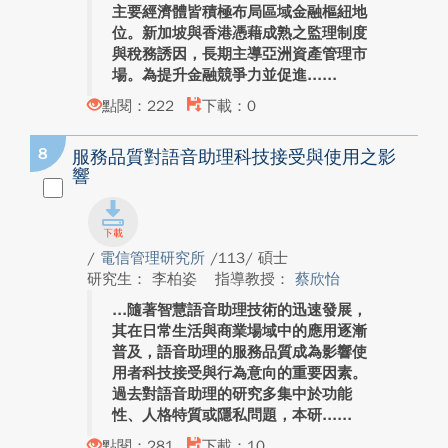
主要經濟體皆積極布局區域金融樞紐地
位。新加坡與香港憑藉成熟之監理制度
與稅務誘因，長期主導亞洲資產管理市
場。為提升金融競爭力並促進...
點閱：222
下載：0
8
服務品質對語音助理科技接受與使用之影
響
/
電信管理研究所
/113/ 碩士
研究生： 李柏姿
指導教授：
蔡欣怡
隨著智慧語音助理技術的迅速發展，
其在日常生活與商業場域中的應用逐漸
普及，語音助理的服務品質成為影響使
用者科技接受與行為意向的重要因素。
過去對語音助理的研究多集中於功能
性、人格特質或隱私問題，本研...
點閱：281
下載：10