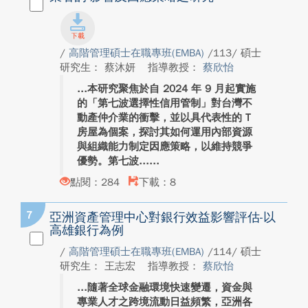
/
高階管理碩士在職專班(EMBA)
/113/ 碩士
研究生： 蔡沐妍
指導教授：
蔡欣怡
本研究聚焦於自 2024 年 9 月起實施
的「第七波選擇性信用管制」對台灣不
動產仲介業的衝擊，並以具代表性的 T
房屋為個案，探討其如何運用內部資源
與組織能力制定因應策略，以維持競爭
優勢。第七波...
點閱：284
下載：8
7
亞洲資產管理中心對銀行效益影響評估-以
高雄銀行為例
/
高階管理碩士在職專班(EMBA)
/114/ 碩士
研究生： 王志宏
指導教授：
蔡欣怡
隨著全球金融環境快速變遷，資金與
專業人才之跨境流動日益頻繁，亞洲各