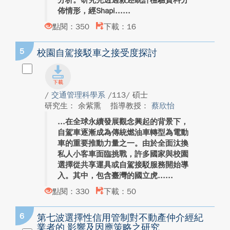
分析。研究先透過敘述統計檢驗資料分
佈情形，經Shapi...
點閱：350
下載：16
5
校園自駕接駁車之接受度探討
/
交通管理科學系
/113/ 碩士
研究生： 余紫熏
指導教授：
蔡欣怡
在全球永續發展觀念興起的背景下，
自駕車逐漸成為傳統燃油車轉型為電動
車的重要推動力量之一。由於全面汰換
私人小客車面臨挑戰，許多國家與校園
選擇從共享運具或自駕接駁服務開始導
入。其中，包含臺灣的國立虎...
點閱：330
下載：50
6
第七波選擇性信用管制對不動產仲介經紀
業者的 影響及因應策略之研究