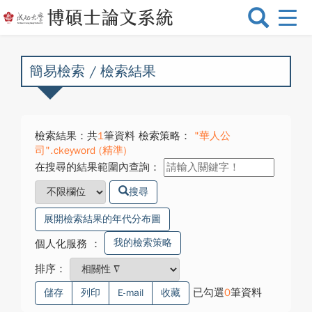
選
單
切
換
簡易檢索 / 檢索結果
檢索結果：共
1
筆資料 檢索策略：
"華人公
司".ckeyword (精準)
在搜尋的結果範圍內查詢：
搜尋
展開檢索結果的年代分布圖
我的檢索策略
個人化服務
：
排序：
已勾選
0
筆資料
儲存
列印
E-mail
收藏