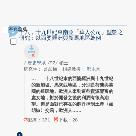
本頁全選
1
十八，十九世紀東南亞「華人公司」型態之
研究：以西婆羅洲與新馬地區為例
/
歷史學系
/92/ 碩士
研究生： 曾恕梅
指導教授：
鄭永常
十八世紀末的西婆羅洲與十九世紀
的新加坡、馬來亞地區，分別是荷蘭與英
國的殖民地。歐洲人來到這些資源豐富的
處女地，對於開發之後的利潤有很高期
望。但是面對已存在的蘇丹控制土產〈如
胡椒〉交易，歐洲人...
點閱：361
下載：28
1