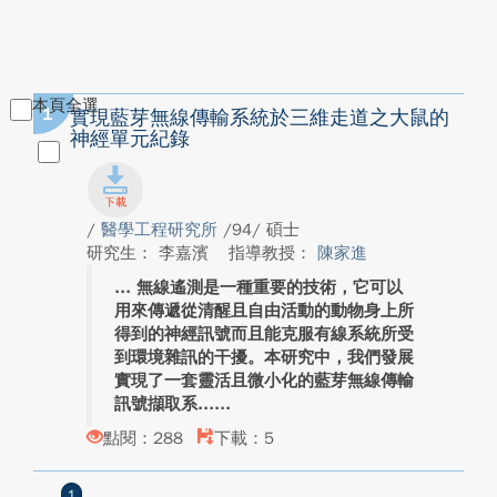
本頁全選
1
實現藍芽無線傳輸系統於三維走道之大鼠的
神經單元紀錄
/
醫學工程研究所
/94/ 碩士
研究生： 李嘉濱
指導教授：
陳家進
無線遙測是一種重要的技術，它可以
用來傳遞從清醒且自由活動的動物身上所
得到的神經訊號而且能克服有線系統所受
到環境雜訊的干擾。本研究中，我們發展
實現了一套靈活且微小化的藍芽無線傳輸
訊號擷取系...
點閱：288
下載：5
1