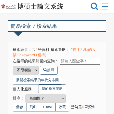
選
單
切
換
簡易檢索 / 檢索結果
檢索結果：共
1
筆資料 檢索策略：
"自由活動的大
鼠".ckeyword (精準)
在搜尋的結果範圍內查詢：
搜尋
展開檢索結果的年代分布圖
我的檢索策略
個人化服務
：
排序：
已勾選
0
筆資料
儲存
列印
E-mail
收藏