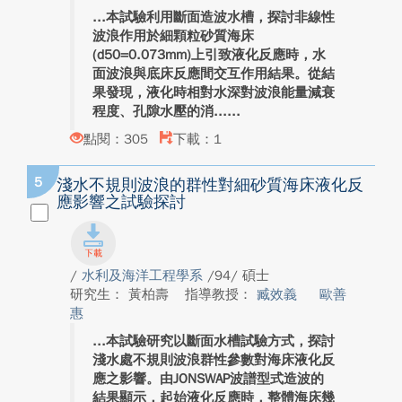
本試驗利用斷面造波水槽，探討非線性
波浪作用於細顆粒砂質海床
(d50=0.073mm)上引致液化反應時，水
面波浪與底床反應間交互作用結果。從結
果發現，液化時相對水深對波浪能量減衰
程度、孔隙水壓的消...
點閱：305
下載：1
5
淺水不規則波浪的群性對細砂質海床液化反
應影響之試驗探討
/
水利及海洋工程學系
/94/ 碩士
研究生： 黃柏壽
指導教授：
臧效義
歐善
惠
本試驗研究以斷面水槽試驗方式，探討
淺水處不規則波浪群性參數對海床液化反
應之影響。由JONSWAP波譜型式造波的
結果顯示，起始液化反應時，整體海床幾