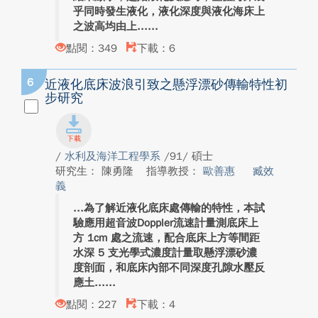
乎同時發生液化，液化深度與液化海床上
之波高均由上...
點閱：349
下載：6
6
近液化底床波浪引致之懸浮漂砂傳輸特性初
步研究
/
水利及海洋工程學系
/91/ 碩士
研究生： 陳勇隆
指導教授：
歐善惠
臧效
義
為了解近液化底床處傳輸的特性，本試
驗應用超音波Doppler流速計量測底床上
方 1cm 處之流速，配合底床上方等間距
水深 5 支光學式濃度計量取懸浮漂砂濃
度剖面，和底床內部不同深度孔隙水壓反
應土...
點閱：227
下載：4