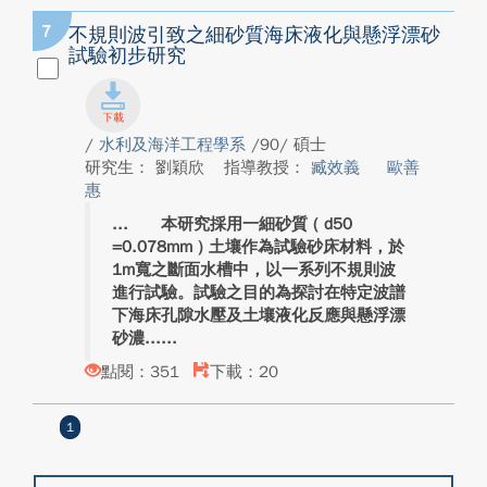
7
不規則波引致之細砂質海床液化與懸浮漂砂
試驗初步研究
/
水利及海洋工程學系
/90/ 碩士
研究生： 劉穎欣
指導教授：
臧效義
歐善
惠
本研究採用一細砂質 ( d50
=0.078mm ) 土壤作為試驗砂床材料，於
1m寬之斷面水槽中，以一系列不規則波
進行試驗。試驗之目的為探討在特定波譜
下海床孔隙水壓及土壤液化反應與懸浮漂
砂濃...
點閱：351
下載：20
1