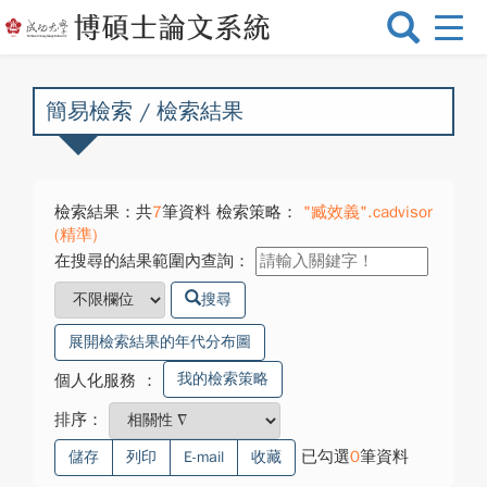
選
單
切
換
簡易檢索 / 檢索結果
檢索結果：共
7
筆資料 檢索策略：
"臧效義".cadvisor
(精準)
在搜尋的結果範圍內查詢：
搜尋
展開檢索結果的年代分布圖
我的檢索策略
個人化服務
：
排序：
已勾選
0
筆資料
儲存
列印
E-mail
收藏