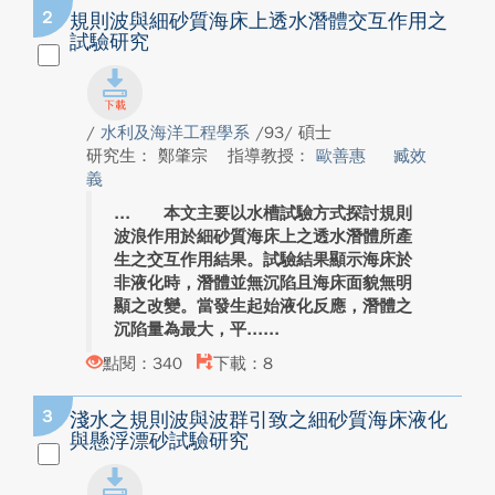
2
規則波與細砂質海床上透水潛體交互作用之
試驗研究
/
水利及海洋工程學系
/93/ 碩士
研究生： 鄭肇宗
指導教授：
歐善惠
臧效
義
本文主要以水槽試驗方式探討規則
波浪作用於細砂質海床上之透水潛體所產
生之交互作用結果。試驗結果顯示海床於
非液化時，潛體並無沉陷且海床面貌無明
顯之改變。當發生起始液化反應，潛體之
沉陷量為最大，平...
點閱：340
下載：8
3
淺水之規則波與波群引致之細砂質海床液化
與懸浮漂砂試驗研究