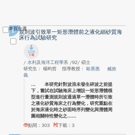
本頁全選
1
規則波引致單一矩形潛體前之液化細砂質海
床行為試驗研究
/
水利及海洋工程學系
/92/ 碩士
研究生： 楊昀哲
指導教授：
歐善惠
臧效
義
本研究針對波浪未發生碎波之前提
下，嘗試在試驗海床上增設一矩形潛體模
型進行量測規則波通過單一潛體時所引致
之液化砂質海床之行為變化，研究重點在
於海床液化時之砂面時序列變化與潛體周
圍相關特性變化之...
點閱：303
下載：3