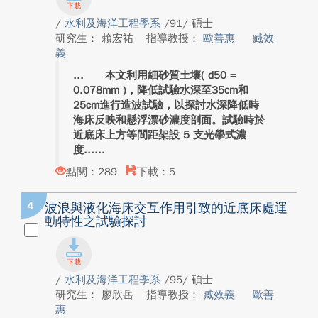
/
水利及海洋工程學系
/91/ 碩士
研究生： 賴宏祐
指導教授：
歐善惠
臧效
義
本文利用細砂質土壤( d50 =
0.078mm )，降低試驗水深至35cm和
25cm進行造波試驗，以探討水深降低時
海床反映和懸浮漂砂濃度剖面。試驗時於
近底床上方等間距架設 5 支光學式濃
度...
點閱：289
下載：5
4
波浪與液化海床交互作用引致的近底床處運
動特性之試驗探討
/
水利及海洋工程學系
/95/ 碩士
研究生： 廖欣岳
指導教授：
臧效義
歐善
惠