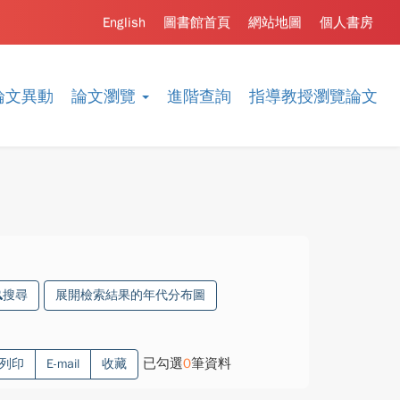
English
圖書館首頁
網站地圖
個人書房
論文異動
論文瀏覽
進階查詢
指導教授瀏覽論文
搜尋
展開檢索結果的年代分布圖
已勾選
0
筆資料
列印
E-mail
收藏