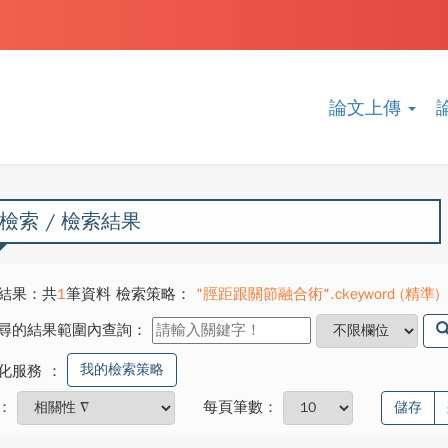
論文上傳
檢索 / 檢索結果
結果：共
1
筆資料 檢索策略：
"脛距跟關節融合術".ckeyword (精準)
尋的結果範圍內查詢：
我的檢索策略
化服務
：
：
每頁筆數：
儲存