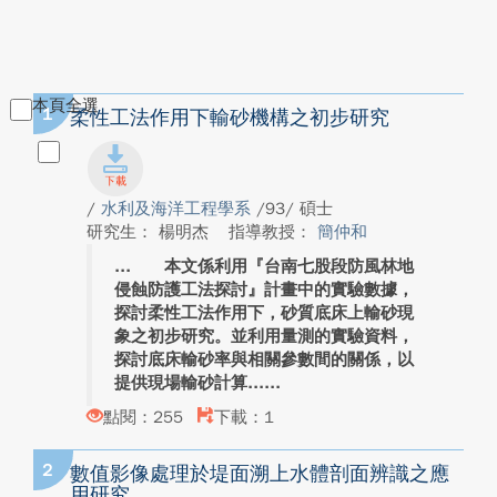
本頁全選
1
柔性工法作用下輸砂機構之初步研究
/
水利及海洋工程學系
/93/ 碩士
研究生： 楊明杰
指導教授：
簡仲和
本文係利用『台南七股段防風林地
侵蝕防護工法探討』計畫中的實驗數據，
探討柔性工法作用下，砂質底床上輸砂現
象之初步研究。並利用量測的實驗資料，
探討底床輸砂率與相關參數間的關係，以
提供現場輸砂計算...
點閱：255
下載：1
2
數值影像處理於堤面溯上水體剖面辨識之應
用研究