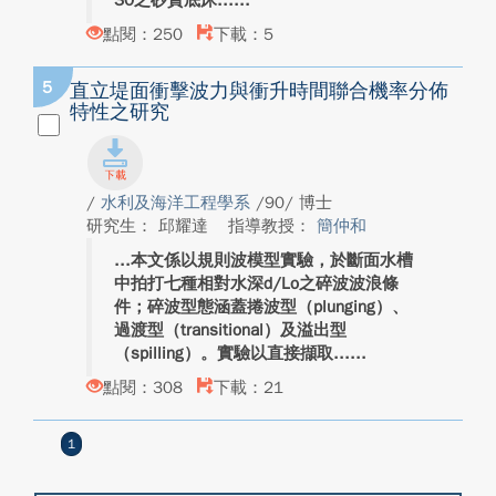
30之砂質底床...
點閱：250
下載：5
5
直立堤面衝擊波力與衝升時間聯合機率分佈
特性之研究
/
水利及海洋工程學系
/90/ 博士
研究生： 邱耀達
指導教授：
簡仲和
本文係以規則波模型實驗，於斷面水槽
中拍打七種相對水深d/Lo之碎波波浪條
件；碎波型態涵蓋捲波型（plunging）、
過渡型（transitional）及溢出型
（spilling）。實驗以直接擷取...
點閱：308
下載：21
1