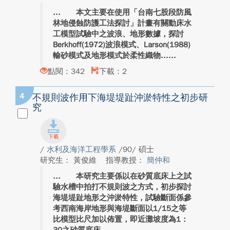
本文主要在使用「台南七股段防風
林地侵蝕防護工法探討」計畫有關動床水
工模型試驗中之波浪、地形數據，探討
Berkhoff(1972)波浪模式、Larson(1988)
輸砂模式及地形模式於柔性織物...
點閱：342
下載：2
4
不規則波作用下海堤堤趾沖淤特性之初步研
究
/
水利及海洋工程學系
/90/ 碩士
研究生： 黃俊維
指導教授：
簡仲和
本研究主要係以在砂質底床上之試
驗水槽中拍打不規則波之方式，初步探討
海堤堤趾地形之沖淤特性，試驗斷面係參
考西南海岸地形與海堤斷面以1/15之等
比模型比尺加以佈置，即近灘坡度為1：