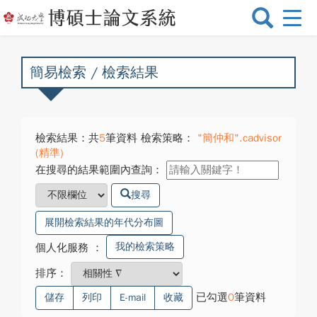
選
單
切
換
簡易檢索 / 檢索結果
檢索結果：共
5
筆資料 檢索策略：
"簡仲和".cadvisor
(精準)
在搜尋的結果範圍內查詢：
搜尋
展開檢索結果的年代分布圖
我的檢索策略
個人化服務
：
排序：
已勾選
0
筆資料
儲存
列印
E-mail
收藏