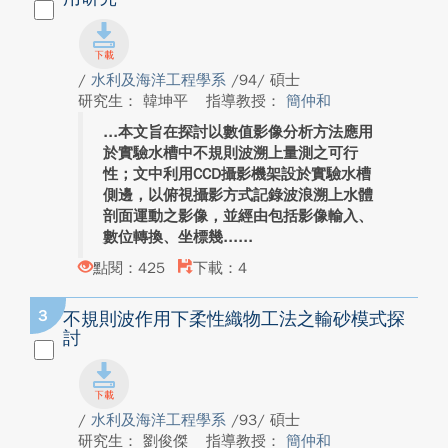
/
水利及海洋工程學系
/94/ 碩士
研究生： 韓坤平
指導教授：
簡仲和
本文旨在探討以數值影像分析方法應用
於實驗水槽中不規則波溯上量測之可行
性；文中利用CCD攝影機架設於實驗水槽
側邊，以俯視攝影方式記錄波浪溯上水體
剖面運動之影像，並經由包括影像輸入、
數位轉換、坐標幾...
點閱：425
下載：4
3
不規則波作用下柔性織物工法之輸砂模式探
討
/
水利及海洋工程學系
/93/ 碩士
研究生： 劉俊傑
指導教授：
簡仲和