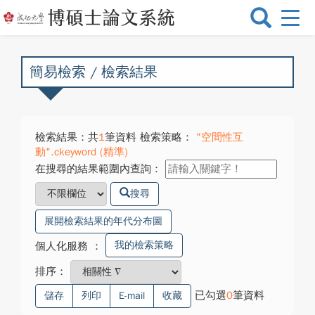
選
單
切
換
簡易檢索 / 檢索結果
檢索結果：共
1
筆資料 檢索策略：
"空間性互
動".ckeyword (精準)
在搜尋的結果範圍內查詢：
搜尋
展開檢索結果的年代分布圖
我的檢索策略
個人化服務
：
排序：
已勾選
0
筆資料
儲存
列印
E-mail
收藏