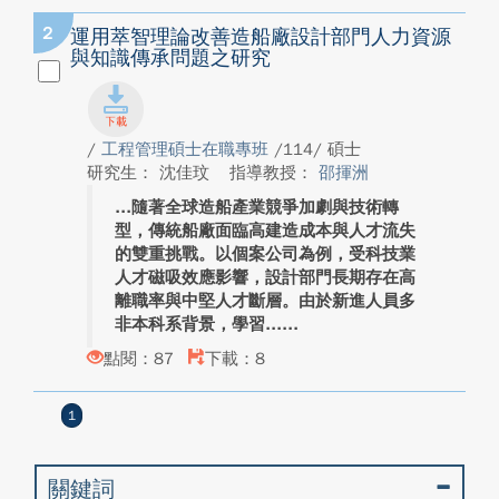
2
運用萃智理論改善造船廠設計部門人力資源
與知識傳承問題之研究
/
工程管理碩士在職專班
/114/ 碩士
研究生： 沈佳玟
指導教授：
邵揮洲
隨著全球造船產業競爭加劇與技術轉
型，傳統船廠面臨高建造成本與人才流失
的雙重挑戰。以個案公司為例，受科技業
人才磁吸效應影響，設計部門長期存在高
離職率與中堅人才斷層。由於新進人員多
非本科系背景，學習...
點閱：87
下載：8
1
關鍵詞