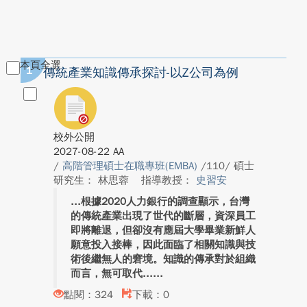
本頁全選
1
傳統產業知識傳承探討-以Z公司為例
校外公開
2027-08-22 AA
/
高階管理碩士在職專班(EMBA)
/110/ 碩士
研究生： 林思蓉
指導教授：
史習安
根據2020人力銀行的調查顯示，台灣
的傳統產業出現了世代的斷層，資深員工
即將離退，但卻沒有應屆大學畢業新鮮人
願意投入接棒，因此面臨了相關知識與技
術後繼無人的窘境。知識的傳承對於組織
而言，無可取代...
點閱：324
下載：0