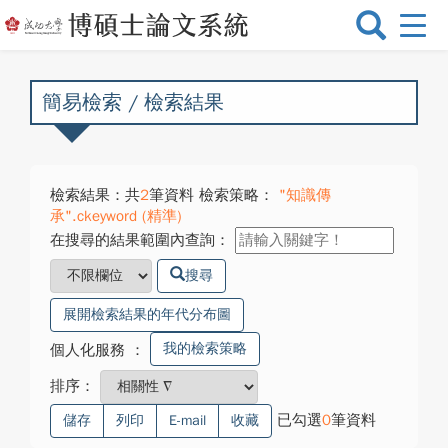
選
單
切
換
簡易檢索 / 檢索結果
檢索結果：共
2
筆資料 檢索策略：
"知識傳
承".ckeyword (精準)
在搜尋的結果範圍內查詢：
搜尋
展開檢索結果的年代分布圖
我的檢索策略
個人化服務
：
排序：
已勾選
0
筆資料
儲存
列印
E-mail
收藏