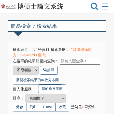
選
單
切
換
簡易檢索 / 檢索結果
檢索結果：共
1
筆資料 檢索策略：
"監管機構壓
力".ckeyword (精準)
在搜尋的結果範圍內查詢：
搜尋
展開檢索結果的年代分布圖
我的檢索策略
個人化服務
：
排序：
已勾選
0
筆資料
儲存
列印
E-mail
收藏