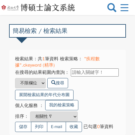
選
單
切
換
簡易檢索 / 檢索結果
檢索結果：共
1
筆資料 檢索策略：
"疾程數
據".ckeyword (精準)
在搜尋的結果範圍內查詢：
搜尋
展開檢索結果的年代分布圖
我的檢索策略
個人化服務
：
排序：
已勾選
0
筆資料
儲存
列印
E-mail
收藏