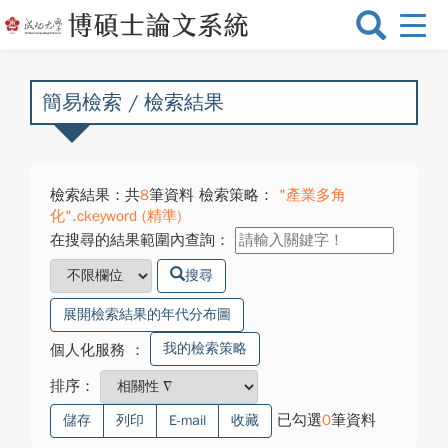
選
單
切
換
簡易檢索 / 檢索結果
檢索結果：共
8
筆資料 檢索策略：
"產業多角
化".ckeyword (精準)
在搜尋的結果範圍內查詢：
搜尋
展開檢索結果的年代分布圖
我的檢索策略
個人化服務
：
排序：
已勾選
0
筆資料
儲存
列印
E-mail
收藏