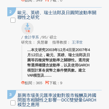
點閱：349
下載：0
2
歐元、英磅、瑞士法郎及日圓間波動率關
聯性之研究
/
會計學系
/95/ 碩士
研究生： 吳慧馨
指導教授：
王澤世
本文研究2003年12月4日至2007年4
月12日止，歐元、英磅、瑞士法郎及日
圓等四種貨幣波動率之關聯性。選用貨
幣選擇權隱含波動率，以及使用GARCH
模型計算各貨幣之條件變異數。建立
VAR模型及...
點閱：365
下載：9
3
新興市場美元匯率波動對股市報酬及跨國
間股市相關性之影響─DCC雙變量GARCH
模型之應用