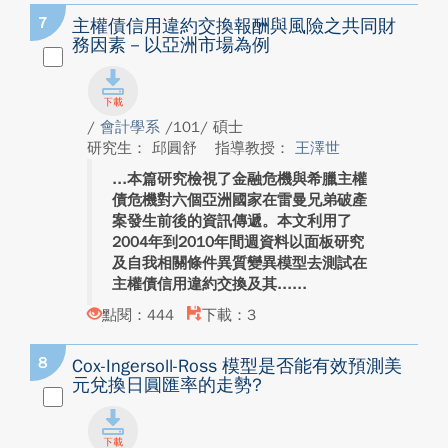
7
主權債信用違約交換報酬與風險之共同財
務因素－以亞洲市場為例
/
會計學系
/101/ 碩士
研究生： 邱圓舒
指導教授：
王澤世
本篇研究檢視了金融危機與希臘主權
債危機對六個亞洲國家在雷曼兄弟破產
案發生前後的資訊傳遞。本文利用了
2004年到2010年間週資料以面板研究
及自我相關條件異質變異模型去測試在
主權債信用違約交換及其...
點閱：444
下載：3
8
Cox-Ingersoll-Ross 模型是否能有效預測美
元兌換日圓匯率的走勢?