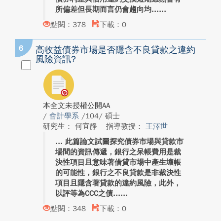
所偏差但長期而言仍會趨向均...
點閱：378
下載：0
6
高收益債券市場是否隱含不良貸款之違約
風險資訊?
本全文未授權公開AA
/
會計學系
/104/ 碩士
研究生： 何宜靜
指導教授：
王澤世
此篇論文試圖探究債券市場與貸款市
場間的資訊傳遞，銀行之呆帳費用是裁
決性項目且意味著借貸市場中產生壞帳
的可能性，銀行之不良貸款是非裁決性
項目且隱含著貸款的違約風險，此外，
以評等為CCC之債...
點閱：348
下載：0