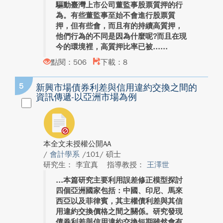
驅動臺灣上市公司董監事股票質押的行
為。有些董監事至始不會進行股票質
押，但有些會，而且有的持續高質押，
他們行為的不同是因為什麼呢?而且在現
今的環境裡，高質押比率已被...
點閱：506
下載：8
5
新興市場債券利差與信用違約交換之間的
資訊傳遞-以亞洲市場為例
本全文未授權公開AA
/
會計學系
/101/ 碩士
研究生： 李宜真
指導教授：
王澤世
本篇研究主要利用誤差修正模型探討
四個亞洲國家包括：中國、印尼、馬來
西亞以及菲律賓，其主權債利差與其信
用違約交換價格之間之關係。研究發現
債券利差與信用違約交換短期雖然會有