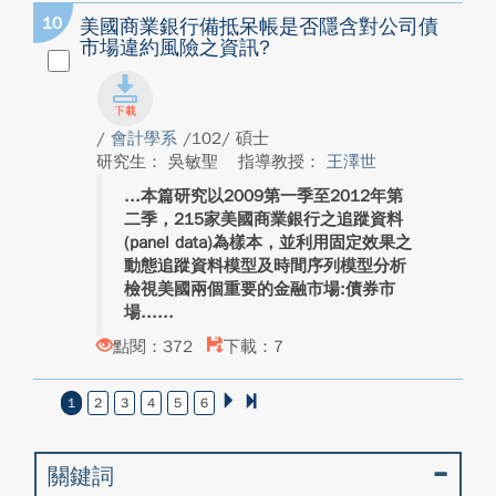
10
美國商業銀行備抵呆帳是否隱含對公司債
市場違約風險之資訊?
/
會計學系
/102/ 碩士
研究生： 吳敏聖
指導教授：
王澤世
本篇研究以2009第一季至2012年第
二季，215家美國商業銀行之追蹤資料
(panel data)為樣本，並利用固定效果之
動態追蹤資料模型及時間序列模型分析
檢視美國兩個重要的金融市場:債券市
場...
點閱：372
下載：7
1
2
3
4
5
6
關鍵詞