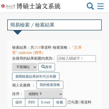
選
單
切
換
簡易檢索 / 檢索結果
檢索結果：共
219
筆資料 檢索策略：
"王澤
世".cadvisor (精準)
在搜尋的結果範圍內查詢：
搜尋
展開檢索結果的年代分布圖
我的檢索策略
個人化服務
：
排序：
已勾選
0
筆資料
儲存
列印
E-mail
收藏