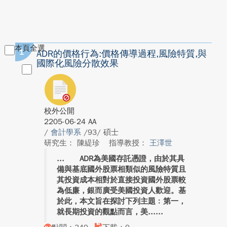
本頁全選
1
ADR的價格行為:價格傳導過程,風險特質,與
國際化風險分散效果
校外公開
2205-06-24 AA
/
會計學系
/93/ 碩士
研究生： 陳緹珍
指導教授：
王澤世
ADR為美國存託憑證，由於其具
備與基底國外股票相類似的風險特質且
其投資成本相對於直接投資國外股票較
為低廉，銀而廣受美國投資人歡迎。基
於此，本文旨在探討下列主題﹕第一，
就長期投資的觀點而言，美...