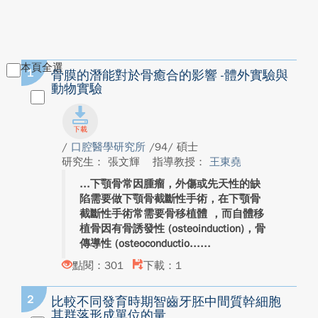
本頁全選
1
骨膜的潛能對於骨癒合的影響 -體外實驗與
動物實驗
/
口腔醫學研究所
/94/ 碩士
研究生： 張文輝
指導教授：
王東堯
下顎骨常因腫瘤，外傷或先天性的缺
陷需要做下顎骨截斷性手術，在下顎骨
截斷性手術常需要骨移植體 ，而自體移
植骨因有骨誘發性 (osteoinduction)，骨
傳導性 (osteoconductio...
點閱：301
下載：1
2
比較不同發育時期智齒牙胚中間質幹細胞
其群落形成單位的量