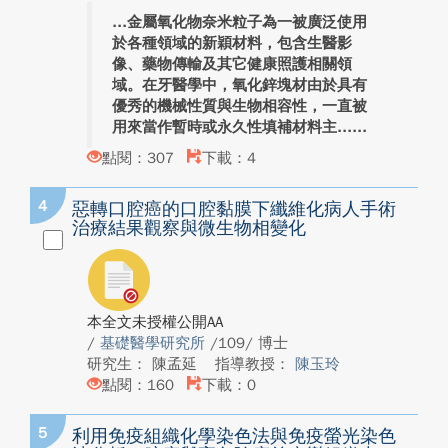
金屬氧化物奈米粒子為一被廣泛使用
於各種領域的新穎材料，包含生醫影
像、藥物傳輸及其它健康照護相關領
域。在牙醫學中，氧化鋅塊材由於具有
優秀的機械性質與生物相容性，一直被
用來當作暫時或永久性填補材料主...
點閱：307
下載：4
4
惡轉口腔癌的口腔黏膜下纖維化病人手術
治療結果觀察與微生物相變化
本全文未授權公開AA
/
基礎醫學研究所
/109/ 博士
研究生： 陳孟延
指導教授：
陳玉玲
點閱：160
下載：0
5
利用免疫組織化學染色法與免疫螢光染色