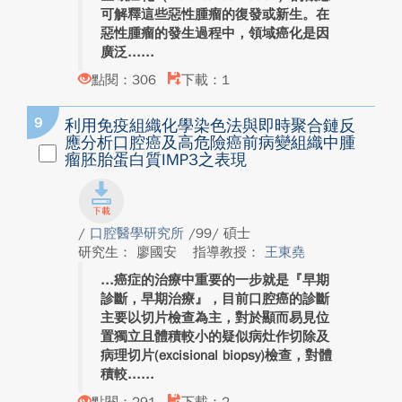
可解釋這些惡性腫瘤的復發或新生。在
惡性腫瘤的發生過程中，領域癌化是因
廣泛...
點閱：306
下載：1
9
利用免疫組織化學染色法與即時聚合鏈反
應分析口腔癌及高危險癌前病變組織中腫
瘤胚胎蛋白質IMP3之表現
/
口腔醫學研究所
/99/ 碩士
研究生： 廖國安
指導教授：
王東堯
癌症的治療中重要的一步就是『早期
診斷，早期治療』，目前口腔癌的診斷
主要以切片檢查為主，對於顯而易見位
置獨立且體積較小的疑似病灶作切除及
病理切片(excisional biopsy)檢查，對體
積較...