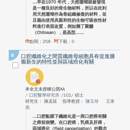
早在1970 年代，天然珊瑚就被發現
是一種良好的骨生物材料，所以在此利
用天然珊瑚作為骨組織修復的材料，並
且藉由使用具親和性的生物可吸收性材
料進行表面改質，例如幾丁聚醣
（Chitosan），是晶型...
點閱：258
下載：0
8
口腔纖維化之間質纖維母細胞具有促進腫
瘤新生的特性並與區域癌化有關
本全文未授權公開AA
/
口腔醫學研究所
/102/ 碩士
研究生： 陳孟延
指導教授：
陳玉玲
王東
堯
口腔黏膜下纖維化是一與口腔癌有關
之癌前病變。在口腔癌，乳癌及肝癌，
區域癌化（Field cancerization）的觀念