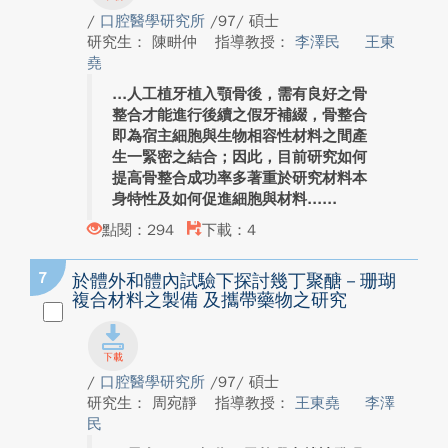
/
口腔醫學研究所
/97/ 碩士
研究生： 陳畊仲
指導教授：
李澤民
王東
堯
人工植牙植入顎骨後，需有良好之骨
整合才能進行後續之假牙補綴，骨整合
即為宿主細胞與生物相容性材料之間產
生一緊密之結合；因此，目前研究如何
提高骨整合成功率多著重於研究材料本
身特性及如何促進細胞與材料...
點閱：294
下載：4
7
於體外和體內試驗下探討幾丁聚醣－珊瑚
複合材料之製備 及攜帶藥物之研究
/
口腔醫學研究所
/97/ 碩士
研究生： 周宛靜
指導教授：
王東堯
李澤
民