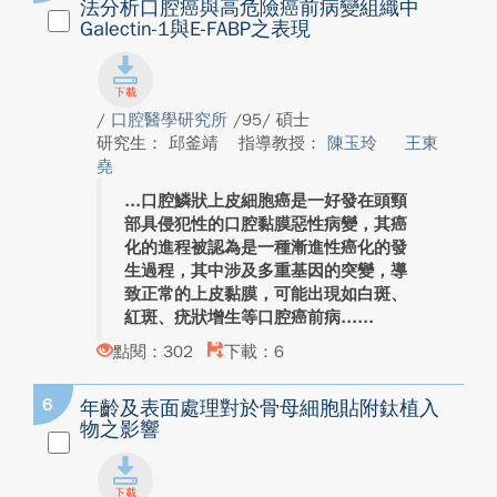
法分析口腔癌與高危險癌前病變組織中
Galectin-1與E-FABP之表現
/
口腔醫學研究所
/95/ 碩士
研究生： 邱釜靖
指導教授：
陳玉玲
王東
堯
口腔鱗狀上皮細胞癌是一好發在頭頸
部具侵犯性的口腔黏膜惡性病變，其癌
化的進程被認為是一種漸進性癌化的發
生過程，其中涉及多重基因的突變，導
致正常的上皮黏膜，可能出現如白斑、
紅斑、疣狀增生等口腔癌前病...
點閱：302
下載：6
6
年齡及表面處理對於骨母細胞貼附鈦植入
物之影響