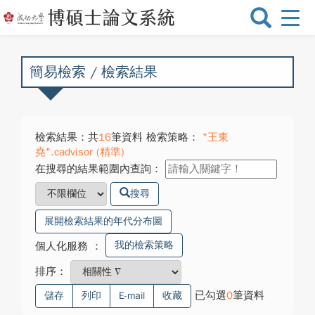
選
單
切
換
簡易檢索 / 檢索結果
檢索結果：共
16
筆資料 檢索策略：
"王東
堯".cadvisor (精準)
在搜尋的結果範圍內查詢：
搜尋
展開檢索結果的年代分布圖
我的檢索策略
個人化服務
：
排序：
已勾選
0
筆資料
儲存
列印
E-mail
收藏