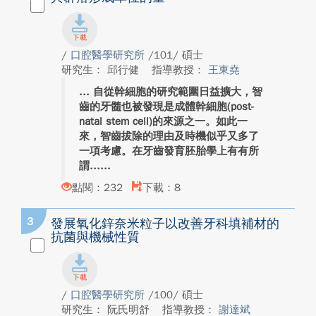
/
口腔醫學研究所
/101/ 碩士
研究生： 邱行健
指導教授：
王東堯
自從幹細胞的研究範圍日益擴大，智
齒的牙髓也被發現是成體幹細胞(post-
natal stem cell)的來源之一。如此一
來，智齒拔除的理由及時機似乎又多了
一項考慮。在牙齒發育胚胎學上有有所
謂...
點閱：232
下載：8
3
發展氧化鋅奈米粒子以改善牙科填補材的
抗菌與機械性質
/
口腔醫學研究所
/100/ 碩士
研究生： 阮氏明舒
指導教授：
謝達斌