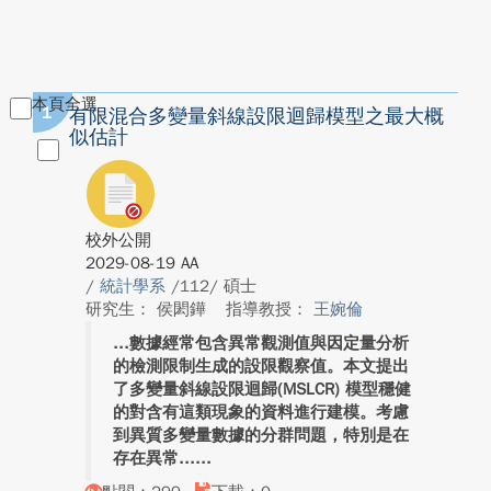
本頁全選
1
有限混合多變量斜線設限迴歸模型之最大概
似估計
校外公開
2029-08-19 AA
/
統計學系
/112/ 碩士
研究生： 侯閎鏵
指導教授：
王婉倫
數據經常包含異常觀測值與因定量分析
的檢測限制生成的設限觀察值。本文提出
了多變量斜線設限迴歸(MSLCR) 模型穩健
的對含有這類現象的資料進行建模。考慮
到異質多變量數據的分群問題，特別是在
存在異常...