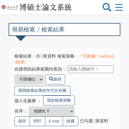
選
單
切
換
簡易檢索 / 檢索結果
檢索結果：共
3
筆資料 檢索策略：
"王婉倫".cadvisor
(精準)
在搜尋的結果範圍內查詢：
搜尋
展開檢索結果的年代分布圖
我的檢索策略
個人化服務
：
排序：
已勾選
0
筆資料
儲存
列印
E-mail
收藏