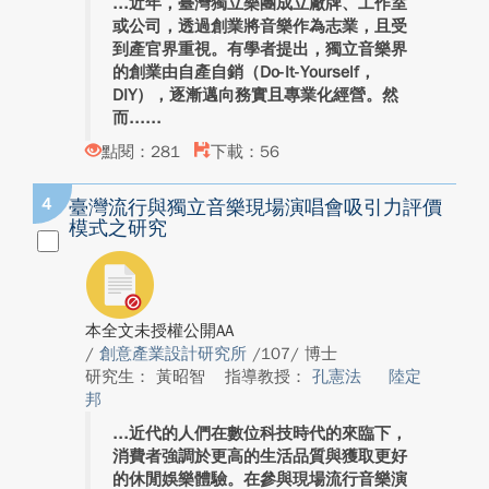
近年，臺灣獨立樂團成立廠牌、工作室
或公司，透過創業將音樂作為志業，且受
到產官界重視。有學者提出，獨立音樂界
的創業由自產自銷（Do-It-Yourself，
DIY），逐漸邁向務實且專業化經營。然
而...
點閱：281
下載：56
4
臺灣流行與獨立音樂現場演唱會吸引力評價
模式之研究
本全文未授權公開AA
/
創意產業設計研究所
/107/ 博士
研究生： 黃昭智
指導教授：
孔憲法
陸定
邦
近代的人們在數位科技時代的來臨下，
消費者強調於更高的生活品質與獲取更好
的休閒娛樂體驗。在參與現場流行音樂演