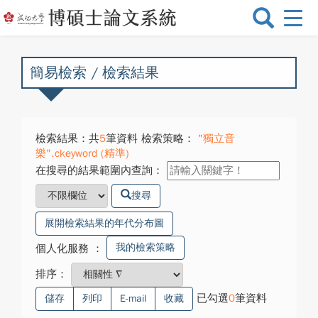
選
單
切
換
簡易檢索 / 檢索結果
檢索結果：共
5
筆資料 檢索策略：
"獨立音
樂".ckeyword (精準)
在搜尋的結果範圍內查詢：
搜尋
展開檢索結果的年代分布圖
我的檢索策略
個人化服務
：
排序：
已勾選
0
筆資料
儲存
列印
E-mail
收藏