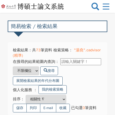
選
單
切
換
簡易檢索 / 檢索結果
檢索結果：共
73
筆資料 檢索策略：
"湯堯".cadvisor
(精準)
在搜尋的結果範圍內查詢：
搜尋
展開檢索結果的年代分布圖
我的檢索策略
個人化服務
：
排序：
已勾選
0
筆資料
儲存
列印
E-mail
收藏