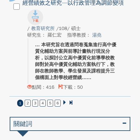
經營績效之研究—以行政管理為調節變項
/
教育研究所
/108/ 碩士
研究生： 羅仁宏
指導教授：
湯堯
本研究旨在透過問卷蒐集進行高中優
質化輔助方案與前導計畫執行現況分
析，以探討公立高中優質化前導學校教
師對於高中優質化輔助方案執行下，教
師在教師教學、學生發展及課程提升三
個構面上對學校經營績...
點閱：416
下載：50
1
2
3
4
5
6
關鍵詞