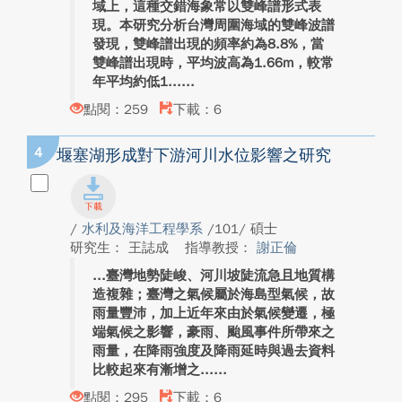
域上，這種交錯海象常以雙峰譜形式表
現。本研究分析台灣周圍海域的雙峰波譜
發現，雙峰譜出現的頻率約為8.8%，當
雙峰譜出現時，平均波高為1.66m，較常
年平均約低1...
點閱：259
下載：6
4
堰塞湖形成對下游河川水位影響之研究
/
水利及海洋工程學系
/101/ 碩士
研究生： 王誌成
指導教授：
謝正倫
臺灣地勢陡峻、河川坡陡流急且地質構
造複雜；臺灣之氣候屬於海島型氣候，故
雨量豐沛，加上近年來由於氣候變遷，極
端氣候之影響，豪雨、颱風事件所帶來之
雨量，在降雨強度及降雨延時與過去資料
比較起來有漸增之...
點閱：295
下載：6