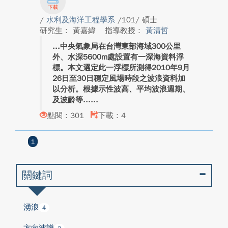
/
水利及海洋工程學系
/101/ 碩士
研究生： 黃嘉緯
指導教授：
黃清哲
中央氣象局在台灣東部海域300公里
外、水深5600m處設置有一深海資料浮
標。本文選定此一浮標所測得2010年9月
26日至30日穩定風場時段之波浪資料加
以分析。根據示性波高、平均波浪週期、
及波齡等...
點閱：301
下載：4
1
關鍵詞
湧浪
4