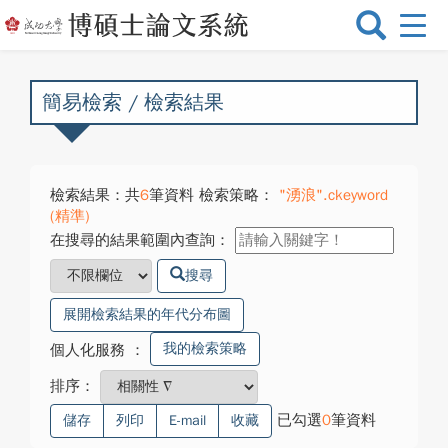
選
單
切
換
簡易檢索 / 檢索結果
檢索結果：共
6
筆資料 檢索策略：
"湧浪".ckeyword
(精準)
在搜尋的結果範圍內查詢：
搜尋
展開檢索結果的年代分布圖
我的檢索策略
個人化服務
：
排序：
已勾選
0
筆資料
儲存
列印
E-mail
收藏