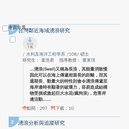
本頁全選
1
台灣鄰近海域湧浪研究
/
水利及海洋工程學系
/108/ 碩士
研究生： 葉浩君
指導教授：
董東璟
湧浪(Swell)又稱為長浪，其能量消散慢
因此可以在海上傳遞相當長的距離，而其
週期長、動量大的特性則會令湧浪傳遞至
海岸邊時有顯著的破壞力，容易造成結構
物受損或激起巨大水花(瘋狗浪)，危害岸
邊活動...
點閱：297
下載：10
2
湧浪分析與追蹤研究