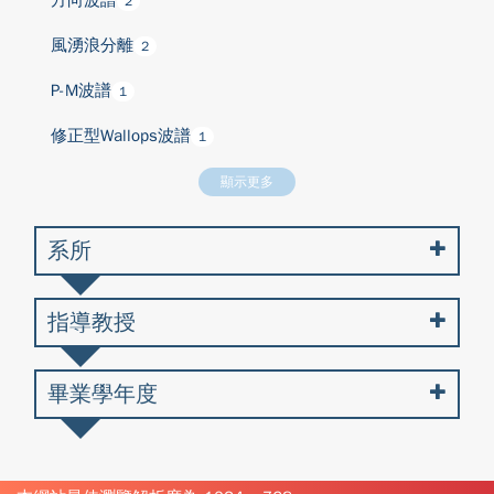
方向波譜
2
風湧浪分離
2
P-M波譜
1
修正型Wallops波譜
1
顯示更多
系所
指導教授
畢業學年度