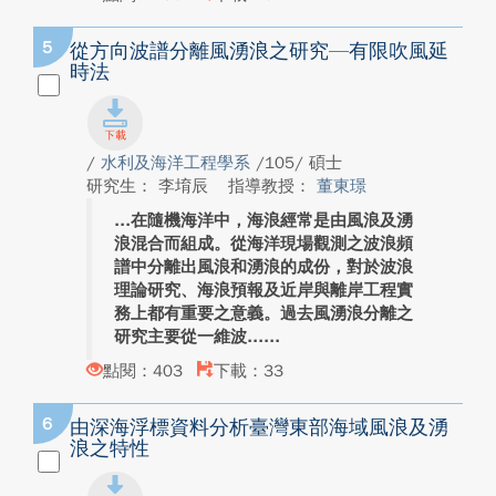
5
從方向波譜分離風湧浪之研究—有限吹風延
時法
/
水利及海洋工程學系
/105/ 碩士
研究生： 李堉辰
指導教授：
董東璟
在隨機海洋中，海浪經常是由風浪及湧
浪混合而組成。從海洋現場觀測之波浪頻
譜中分離出風浪和湧浪的成份，對於波浪
理論研究、海浪預報及近岸與離岸工程實
務上都有重要之意義。過去風湧浪分離之
研究主要從一維波...
點閱：403
下載：33
6
由深海浮標資料分析臺灣東部海域風浪及湧
浪之特性