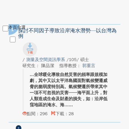
本頁全選
1
探討不同因子導致沿岸淹水潛勢—以台灣為
例
/
測量及空間資訊學系
/105/ 碩士
研究生： 陳品潔
指導教授：
郭重言
全球暖化導致自然災害的頻率跟規模加
劇，其中又以太平洋島國面對氣候變遷威
脅的脆弱度特別高。氣候變遷所帶來其中
一項不可忽視的災害──海平面上升，對
人類造成生命及財產的損失，如：沿岸低
窪地區的淹水、海...
點閱：296
下載：28
1