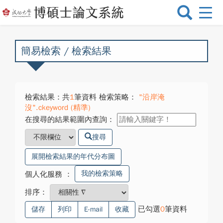
選
單
切
換
簡易檢索 / 檢索結果
檢索結果：共
1
筆資料 檢索策略：
"沿岸淹
沒".ckeyword (精準)
在搜尋的結果範圍內查詢：
搜尋
展開檢索結果的年代分布圖
我的檢索策略
個人化服務
：
排序：
已勾選
0
筆資料
儲存
列印
E-mail
收藏