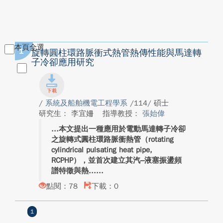
本頁全選
1
旋轉圓柱環路脈衝式熱管熱傳性能與馬達轉
子冷卻應用研究
/
系統及船舶機電工程學系
/114/ 碩士
研究生： 李宜姍
指導教授：
張始偉
本文提出一種應用於電動馬達轉子冷卻
之旋轉式圓柱環路脈衝熱管（rotating
cylindrical pulsating heat pipe,
RCPHP），並首次建立其汽–液塞振盪頻
譜特徵與熱...
點閱：78
下載：0
1