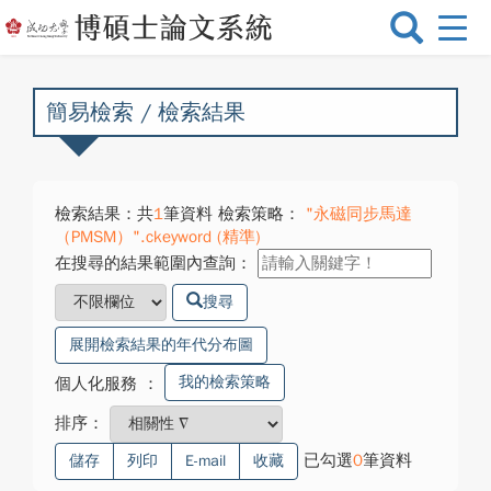
選
單
切
換
簡易檢索 / 檢索結果
檢索結果：共
1
筆資料 檢索策略：
"永磁同步馬達
（PMSM）".ckeyword (精準)
在搜尋的結果範圍內查詢：
搜尋
展開檢索結果的年代分布圖
我的檢索策略
個人化服務
：
排序：
已勾選
0
筆資料
儲存
列印
E-mail
收藏